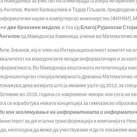
 Македонија за учество на олимпијадата избра четиричлен у
реј Ангелов, Филип Калкашлиев и Тодор Пљаков, предводени 
информатички науки и компјутерско инженерство (ФИНКИ). М
ени
две бронзени медали
, и тоа од
Благој Рујаноски Стој
 Ангелов
од Македонска Каменица, ученик во Математичко и
иле Јованов, кој е член на Интернационалниот комитет на о
 квалитетот на македонските млади информатичари и за конт
информатиката. Во Македонија вештачката интелигенција как
 средношколци во специјализираната државна Математичко-
покажува дека визијата што ја имавме уште од 2012. за спец
ботивме во 2018. година се навремени чекори, кои сега ни о
ога се изработува новата концепција за гимназиско образов
оди кон зголемување на информатиката и информати
инистерот за дигитална трансформација и компанијата Некст
ада, неопходна да може да учествуваме и да го покажеме мак