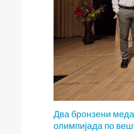
Два бронзени меда
олимпијада по веш