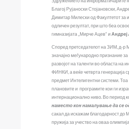
Здружението на информатичарите на
Благој Рујаноски Стојановски, Анд
Димитар Милески од Факултетот за 
одличен резултат, при што беа осво
гимназијата „Мирче Ацев“ и
Андреј
Според претседателот на ЗИМ, д-р М
значајно меѓународно признание за
развојот на таленти во областа на 
ФИНКИ, а веќе четврта генерација
предмет Интелигентни системи. Тоа 
плановите и програмите кои ги изра
интернационално ниво. Во период к
наместо кон намалување да се 
сакал да искажам благодарност до М
пружија за учество на оваа олимпиј