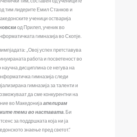
ченички тим, составен од учениците
од тим лидерите Емил Станков и
акедонските ученици остварија
ановски
од Прилеп, ученик во
нформатичката гимназија во Скопје.
лимпјадата: „Овој успех претставува
инуираната работа и посветеност во
о научна дисциплина се негува на
информатичка гимназија следи
ијализирана гимназија за таленти и
возможуваат да сме конкурентни на
ание во Македонија
апелирам
чките теми во наставата
. Би
сенс за поддршката која ни ја
едонското знаење пред светот.“