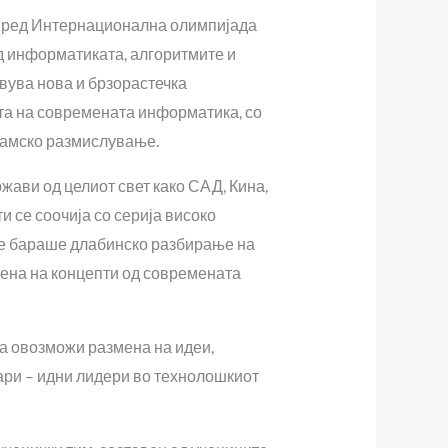
о ред Интернационална олимпијада
д информатиката, алгоритмите и
вува нова и брзорастечка
ста на современата информатика, со
тамско размислување.
жави од целиот свет како САД, Кина,
и се соочија со серија високо
се бараше длабинско разбирање на
мена на концепти од современата
ја овозможи размена на идеи,
ари – идни лидери во технолошкиот