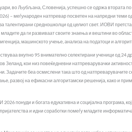
руари, во Љубљана, Словенија, успешно се одржа втората п
026) – меѓународен натпревар посветен на напредни теми о
 за талентирани средношколци од целиот свет. ИОВИ претста
не младите да ги развиваат своите знаења и вештини во обла
лигенција, машинското учење, анализа на податоци и алгори
ствуваа вкупно 95 внимателно селектирани ученици од 24 др
Нов Зеланд, кои низ повеќедневни натпреварувачки активност
чи. Задачите беа осмислени така што од натпреварувачите 
ње, развој на ефикасни алгоритамски решенија, како и при
 2026 понуди и богата едукативна и социјална програма, ко
 пријателства и идни соработки помеѓу младите информатич