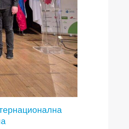
нтернационална
на