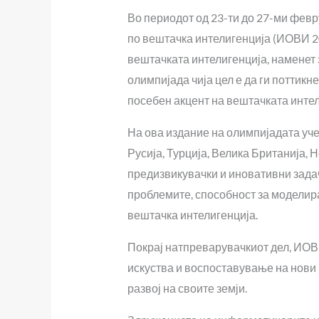
Во периодот од 23-ти до 27-ми фев
по вештачка интелигенција (ИОВИ 2
вештачката интелигенција, наменет
олимпијада чија цел е да ги поттик
посебен акцент на вештачката инте
На ова издание на олимпијадата уче
Русија, Турција, Велика Британија, 
предизвикувачки и иновативни зада
проблемите, способност за моделира
вештачка интелигенција.
Покрај натпреварувачкиот дел, ИОВИ
искуства и воспоставување на нови
развој на своите земји.