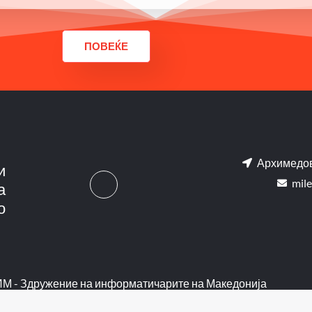
ПОВЕЌЕ
Архимедов
и
mile
а
о
ИМ - Здружение на информатичарите на Македонија