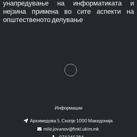
унапредување на информатиката и
нејзина примена во сите аспекти на
општественото делување
Информации
Архимедова 5, Скопје 1000 Македонија
mile.jovanov@finki.ukim.mk​