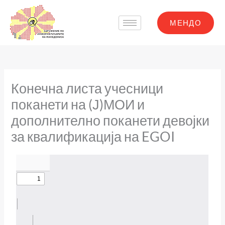
Skip
to
МЕНДО
content
Конечна листа учесници
поканети на (Ј)МОИ и
дополнително поканети девојки
за квалификација на EGOI