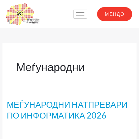
Skip
to
МЕНДО
content
Меѓународни
МЕЃУНАРОДНИ НАТПРЕВАРИ
МЕЃУНАРОДНИ
НАТПРЕВАРИ
ПО ИНФОРМАТИКА 2026
ПО
ИНФОРМАТИКА
2026