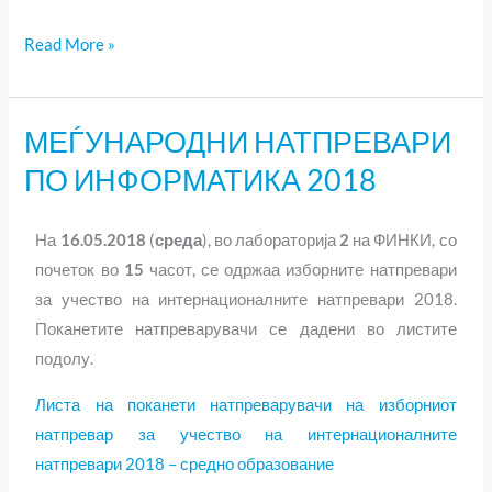
Read More »
МЕЃУНАРОДНИ НАТПРЕВАРИ
МЕЃУНАРОДНИ
НАТПРЕВАРИ
ПО ИНФОРМАТИКА 2018
ПО
ИНФОРМАТИКА
На
16.05.2018
(
среда
), во лабораторија
2
на ФИНКИ, со
2018
почеток во
15
часот, се одржаа изборните натпревари
за учество на интернационалните натпревари 2018.
Поканетите натпреварувачи се дадени во листите
подолу.
Листа на поканети натпреварувачи на изборниот
натпревар за учество на интернационалните
натпревари 2018 – средно образование