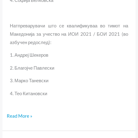
4. Софија Велковска
Натпреварувачи што се квалификуваа во тимот на
Македонија за учество на ИОИ 2021 / БОИ 2021 (во
азбучен редослед):
1. Андреј Шекеров
2. Благојче Павлески
3. Марко Таневски
4. Тео Китановски
Read More »