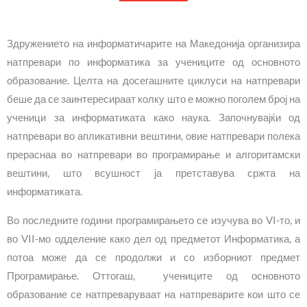
Здружението на информатичарите на Македонија организира
натпревари по информатика за учениците од основното
образование. Целта на досегашните циклуси на натпревари
беше да се заинтересираат колку што е можно поголем број на
ученици за информатиката како наука. Започнувајќи од
натпревари во апликативни вештини, овие натпревари полека
прераснаа во натпревари во програмирање и алгоритамски
вештини, што всушност ја претставува сржта на
информатиката.
Во последните години програмирањето се изучува во VI-то, и
во VII-мо одделение како дел од предметот Информатика, а
потоа може да се продолжи и со изборниот предмет
Програмирање. Оттогаш, учениците од основното
образование се натпреваруваат на натпреварите кои што се