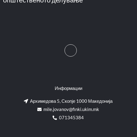
Информации
Архимедова 5, Скопје 1000 Македонија
mile.jovanov@finki.ukim.mk​
071345384