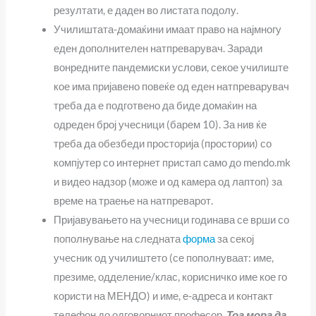
резултати, е даден во листата подолу.
Училиштата-домаќини имаат право на најмногу
еден дополнителен натпреварувач. Заради
вонредните пандемиски услови, секое училиште
кое има пријавено повеќе од еден натпреварувач
треба да е подготвено да биде домаќин на
одреден број учесници (барем 10). За нив ќе
треба да обезбеди просторија (простории) со
компјутер со интернет пристап само до mendo.mk
и видео надзор (може и од камера од лаптоп) за
време на траење на натпреварот.
Пријавувањето на учесници годинава се врши со
пополнување на следната
форма
за секој
учесник од училиштето (се пополнуваат: име,
презиме, одделение/клас, корисничко име кое го
користи на МЕНДО) и име, е-адреса и контакт
телефон до одговорниот професор.
Тоа мора да