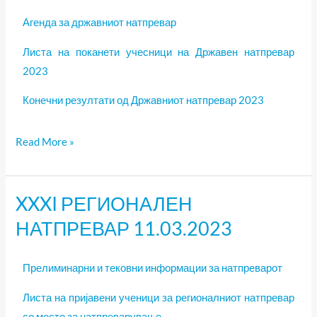
ИНФОРМАТИКА,
25.03.2023
Агенда за државниот натпревар
Листа на поканети учесници на Државен натпревар
2023
Конечни резултати од Државниот натпревар 2023
Read More »
XXXI РЕГИОНАЛЕН
XXXI
РЕГИОНАЛЕН
НАТПРЕВАР 11.03.2023
НАТПРЕВАР
11.03.2023
Прелиминарни и тековни информации за натпреварот
Листа на пријавени ученици за регионалниот натпревар
со место за натпреварување