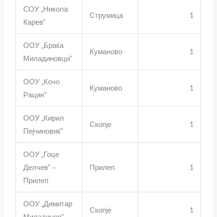
СОУ „Никола
Струмица
1
Карев“
ООУ „Браќа
Куманово
1
Миладиновци“
ООУ „Кочо
Куманово
1
Рацин”
ООУ „Кирил
Скопје
1
Пејчиновиќ“
ООУ „Гоце
Делчев“ –
Прилеп
1
Прилеп
ООУ „Димитар
Скопје
1
Миладинов“