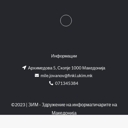
Информации
Архимедова 5, Скопје 1000 Македонија
mile.jovanov@finki.ukim.mk​
071345384
©2023 | ЗИМ - Здружение на информатичарите на
Македонија
Изработено од:
Мартин Николов
и
Кирил Василев