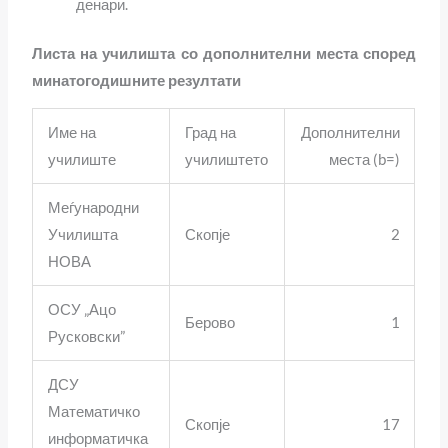
денари.
Листа на училишта со дополнителни места според
минатогодишните резултати
Име на
Град на
Дополнителни
училиште
училиштето
места (b=)
Меѓународни
Училишта
Скопје
2
НОВА
ОСУ „Ацо
Берово
1
Русковски”
ДСУ
Математичко
Скопје
17
информатичка