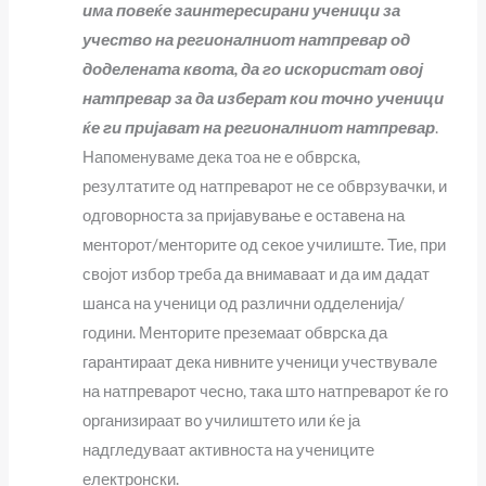
има повеќе заинтересирани ученици за
учество на регионалниот натпревар од
доделената квота, да го искористат овој
натпревар за да изберат кои точно ученици
ќе ги пријават на регионалниот натпревар
.
Напоменуваме дека тоа не е обврска,
резултатите од натпреварот не се обврзувачки, и
одговорноста за пријавување е оставена на
менторот/менторите од секое училиште. Тие, при
својот избор треба да внимаваат и да им дадат
шанса на ученици од различни одделенија/
години. Менторите преземаат обврска да
гарантираат дека нивните ученици учествувале
на натпреварот чесно, така што натпреварот ќе го
организираат во училиштето или ќе ја
надгледуваат активноста на учениците
електронски.