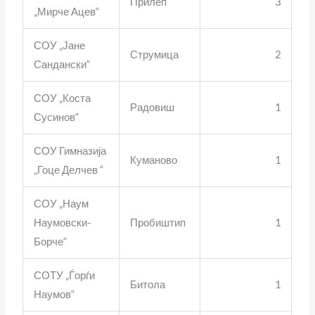
Прилеп
3
„Мирче Ацев“
СОУ „Јане
Струмица
2
Сандански“
СОУ „Коста
Радовиш
1
Сусинов“
СОУ Гимназија
Куманово
1
„Гоце Делчев “
СОУ „Наум
Наумовски-
Пробиштип
1
Борче“
СОТУ „Ѓорѓи
Битола
1
Наумов“