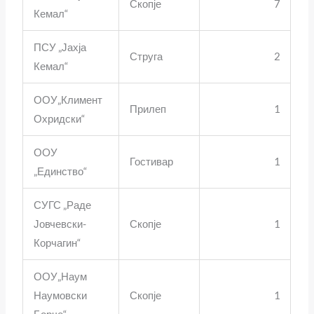
Скопје
7
Кемал“
ПСУ „Јахја
Струга
2
Кемал“
ООУ„Климент
Прилеп
1
Охридски“
ОOУ
Гостивар
1
„Единство“
СУГС „Раде
Јовчевски-
Скопје
1
Корчагин“
ООУ„Наум
Наумовски
Скопје
1