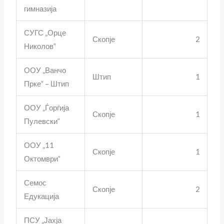
гимназија
СУГС „Орце
Скопје
2
Николов“
ООУ „Ванчо
Штип
1
Прке“ – Штип
ООУ „Ѓорѓија
Скопје
1
Пулевски“
ООУ „11
Скопје
1
Октомври“
Семос
Скопје
2
Едукација
ПСУ „Јахја