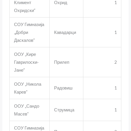
Климент
Охрид
1
Охридски“
СОУ Гимназија
„Добри
Кавадарци
1
Даскалов“
ООУ „Кире
Гаврилоски-
Прилеп
2
Јане“
ООУ „Никола
Радовиш
1
Карев“
ООУ „Сандо
Струмица
1
Масев“
СОУ Гимназија