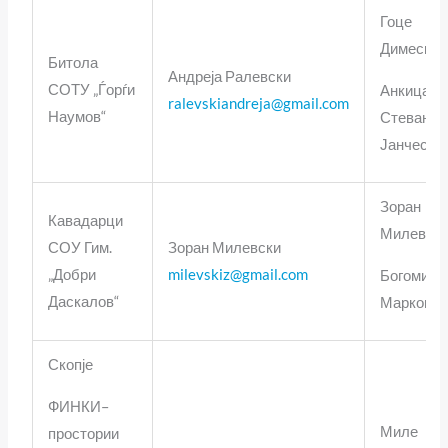
Гоце
Димески
Битола
Андреја Ралевски
СОТУ „Ѓорѓи
Анкица
ralevskiandreja@gmail.com
Наумов“
Стеванос
Јанческа
Зоран
Кавадарци
Милевск
СОУ Гим.
Зоран Милевски
„Добри
milevskiz@gmail.com
Богомил
Даскалов“
Марков
Скопје
ФИНКИ–
Миле
простории