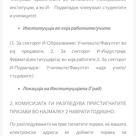
институции, а во И- Подмладок членуваат студентите
и учениците)
Институција во која работите/учите
(1. За секторот И-Образование: Училиште/Факултет во
кој предавате, 2. За секторот И-Индустрија:
Фирмата(институцијата) во која работите,3. За секторот
И-Подмладок: Училиште/Факултет каде учите/
студирате.)
Локација на Институцијата (Град)
2. КОМИСИЈАТА ГИ РАЗГЛЕДУВА ПРИСТИГНАТИТЕ
ПРИЈАВИ ВО НАЈМАЛКУ 2 НАВРАТИ ГОДИШНО.
По разгледувањето на пристигнатите пораки, на вашата
електронска адреса ќе добиете порака за