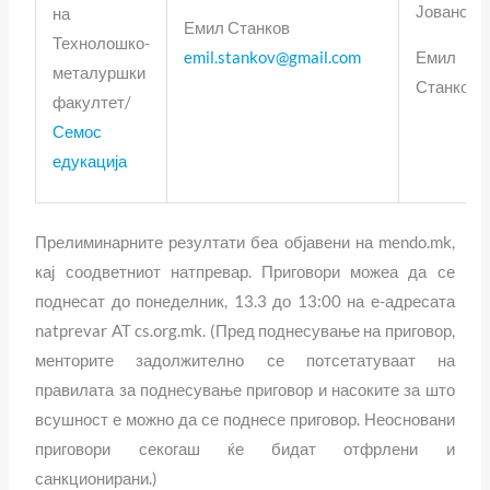
Јованов
на
Емил Станков
Технолошко-
Емил
emil.stankov@gmail.com
металуршки
Станков
факултет/
Семос
едукација
Прелиминарните резултати беа објавени на mendo.mk,
кај соодветниот натпревар. Приговори можеа да се
поднесат до понеделник, 13.3 до 13:00 на е-адресата
natprevar AT cs.org.mk. (Пред поднесување на приговор,
менторите задолжително се потсетатуваат на
правилата за поднесување приговор и насоките за што
всушност е можно да се поднесе приговор. Неосновани
приговори секогаш ќе бидат отфрлени и
санкционирани.)