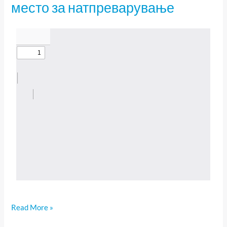
место за натпреварување
ученици
за
регионалниот
натпревар
со
место
за
натпреварување
Read More »