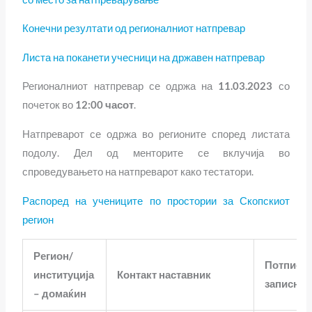
Конечни резултати од регионалниот натпревар
Листа на поканети учесници на државен натпревар
Регионалниот натпревар се одржа на
11
.03.2023
со
почеток во
12:00 часот
.
Натпреварот се одржа во регионите според листата
подолу. Дел од менторите се вклучија во
спроведувањето на натпреварот како тестатори.
Распоред на учениците по простории за Скопскиот
регион
Регион/
Потпис –
институција
Контакт наставник
записник
– домаќин