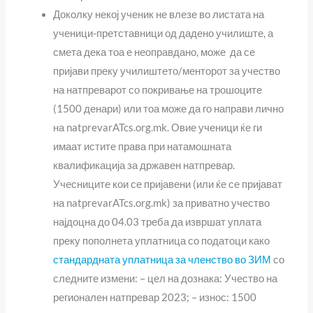
Доколку некој ученик не влезе во листата на
ученици-претставници од дадено училиште, а
смета дека тоа е неоправдано, може да се
пријави преку училиштето/менторот за учество
на натпреварот со покривање на трошоците
(1500 денари) или тоа може да го направи лично
на natprevarATcs.org.mk. Овие ученици ќе ги
имаат истите права при натамошната
квалификација за државен натпревар.
Учесниците кои се пријавени (или ќе се пријават
на natprevarATcs.org.mk) за приватно учество
најдоцна до 04.03 треба да извршат уплата
преку пополнета уплатница со податоци како
стандардната уплатница за членство во ЗИМ
со
следните измени: – цел на дознака: Учество на
регионален натпревар 2023; – износ: 1500