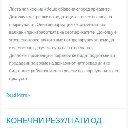
Листа на учесници беше објавена според пријавите.
Доколку има грешки во податоците, тие се по вина на
пријавувачот. Овие информации ќе се сметаат за
валидни при изработката на сертификатите. Доколку е
згрешено корисничкото име натпреварувачот нема да
има можност да учествува на натпреварот.
Дипломи, признанија и пофалби ќе бидат подготвени и
предадени за време на државниот натпревар или ќе
бидат дистрибуирани електронски по завршувањето на
циклусот.
Read More »
КОНЕЧНИ РЕЗУЛТАТИ ОД
КОНЕЧНИ
РЕЗУЛТАТИ