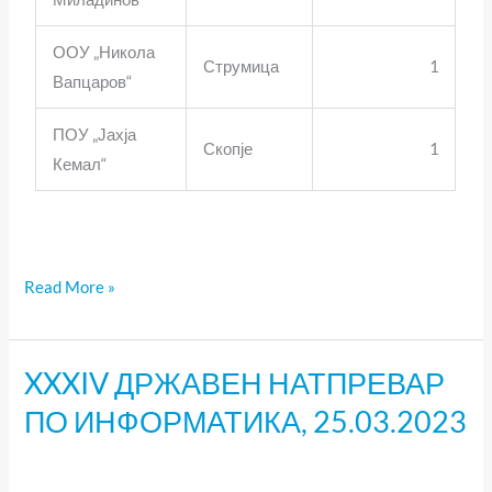
ООУ „Никола
Струмица
1
Вапцаров“
ПОУ „Јахја
Скопје
1
Кемал“
Read More »
XXXIV ДРЖАВЕН НАТПРЕВАР
XXXIV
ДРЖАВЕН
ПО ИНФОРМАТИКА, 25.03.2023
НАТПРЕВАР
ПО