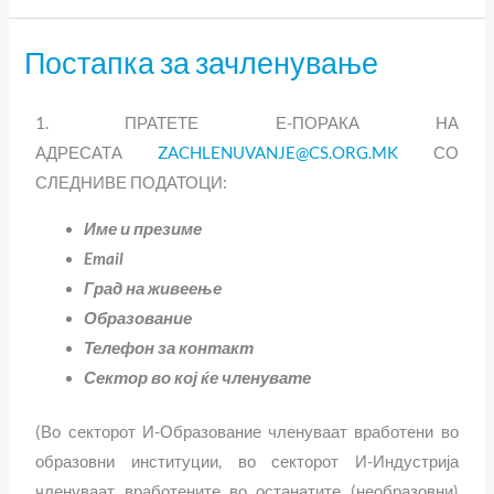
Постапка за зачленување
Постапка
за
зачленување
1. ПРАТЕТЕ Е-ПОРАКА НА
АДРЕСАТА
ZACHLENUVANJE@CS.ORG.MK
СО
СЛЕДНИВЕ ПОДАТОЦИ:
Име и презиме
Email
Град на живеење
Образование
Телефон за контакт
Сектор во кој ќе членувате
(Во секторот И-Образование членуваат вработени во
образовни институции, во секторот И-Индустрија
членуваат вработените во останатите (необразовни)