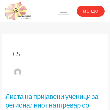
Skip
to
МЕНДО
content
cs
Листа на пријавени ученици за
Листа
на
регионалниот натпревар со
пријавени