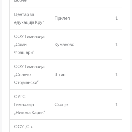
Борче“
Центар за
Прилеп
1
едукација Круг
СОУ Гимназија
„Сами
Куманово
1
Фрашери“
СОУ Гимназија
„Славчо
Штип
1
Стојменски“
СУГС
Гимназија
Скопје
1
„Никола Карев“
ОСУ „Св.