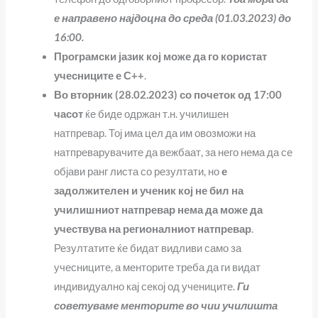
е направено најдоцна до среда (01.03.2023) до
16:00.
Програмски јазик кој може да го користат
учесниците е С++
.
Во вторник (28.02.2023) со почеток од 17:00
часот
ќе биде одржан т.н. училишен
натпревар. Тој има цел да им овозможи на
натпреварувачите да вежбаат, за него нема да се
објави ранг листа со резултати, но
е
задолжителен и ученик кој не бил на
училишниот натпревар нема да може да
учествува на регионалниот натпревар
.
Резултатите ќе бидат видливи само за
учесниците, а менторите треба да ги видат
индивидуално кај секој од учениците.
Ги
советуваме менторите во чии училишта