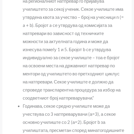
на регионалниот натпревар го пријавува
училиштето за секој ученик. Секое училиште има
утврдена квота за учество – број на учесници n (=
a + b). Бројот a се утврдува од комисијата за
натпревари во зависност од техничките
можности за актуелната година и може да
изнесува помеѓу 1 и 5. Бројот b се утврдува
индивидуално за секое училиште – тоа е бројот
на освоени места на државниот натпревар по
ментори од училиштето во претходниот циклус
на натпревари. Секое училиште е должно да
спроведе транспарентна процедура за избор на
соодветниот број натпреварувачи.“
Годинава, секое средно училиште може да
учествува со 3 натпреварувачи (а=3), а секое
основно училиште со 2 (а=2). Бројот b за
училиштата, пресметан според минатогодишните