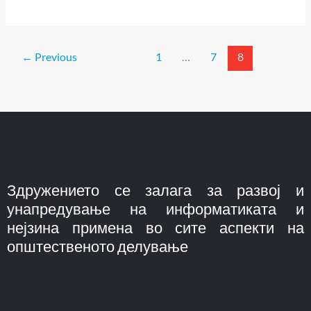
←
Previous
1
…
7
8
Здружението се залага за развој и
унапредување на информатиката и
нејзина примена во сите аспекти на
општественото делување