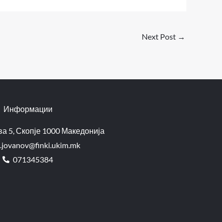
Next Post
→
Информации
а 5, Скопје 1000 Македонија
.jovanov@finki.ukim.mk​
071345384