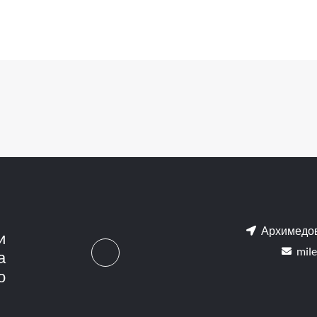
Архимедов
и
mile
а
о