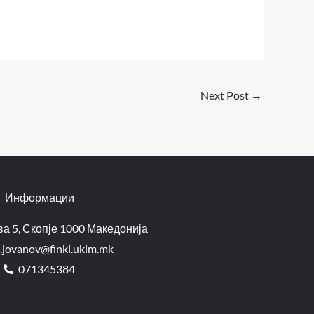
Next Post
→
Информации
а 5, Скопје 1000 Македонија
.jovanov@finki.ukim.mk​
071345384