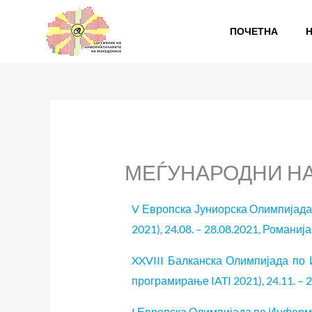
Skip
to
ПОЧЕТНА
content
МЕЃУНАРОДНИ НА
V Европска Јуниорска Олимпијада
2021), 24.08. – 28.08.2021, Романија
XXVIII Балканска Олимпијада по 
програмирање IATI 2021), 24.11. – 
I Европска Олимпијада по Информат