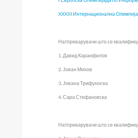
XXXIII Интернационална Олимпијада
Натпреварувачи што се квалификув
1. Давид Каранфилов
2. Јован Михов
3. Јована Трифуноска
4. Сара Стефановска
Натпреварувачи што се квалификув