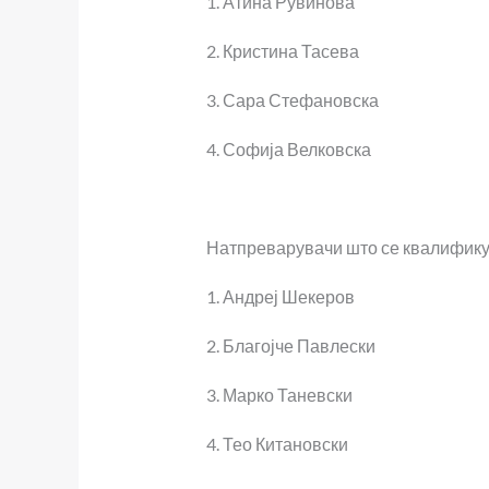
1. Атина Рувинова
2. Кристина Тасева
3. Сара Стефановска
4. Софија Велковска
Натпреварувачи што се квалификув
1. Андреј Шекеров
2. Благојче Павлески
3. Марко Таневски
4. Тео Китановски