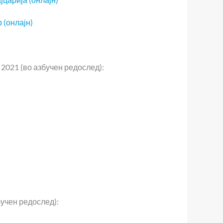
 (онлајн)
2021 (во азбучен редослед):
учен редослед):