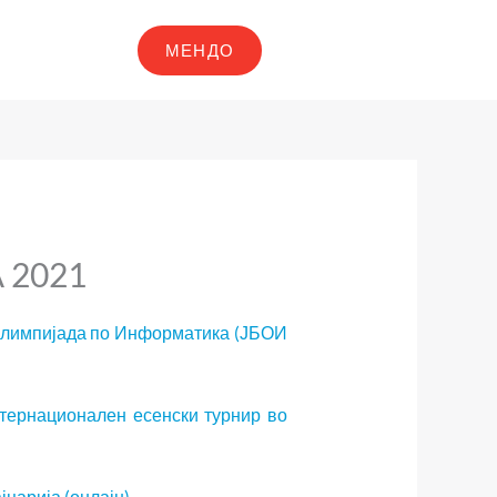
МЕНДО
 2021
 Олимпијада по Информатика (ЈБОИ
нтернационален есенски турнир во
јцарија (онлајн)