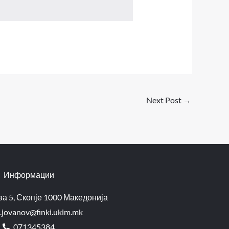
Next Post
→
Информации
а 5, Скопје 1000 Македонија
.jovanov@finki.ukim.mk​
071345384