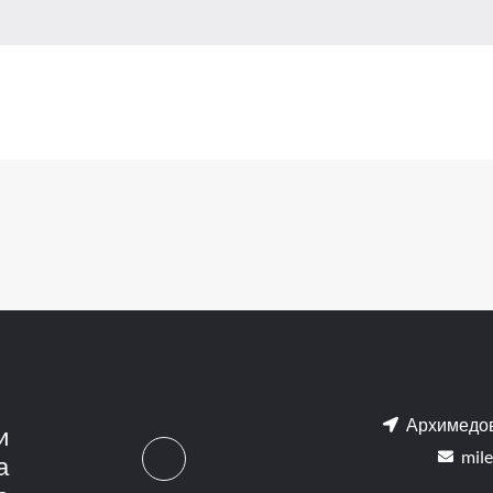
Архимедов
и
mile
а