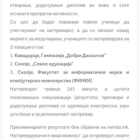
отворање, доделување дипломи во живо и сите
останати пропратни активности.
Со цел да бидат повикани повеќе ученици да
учествуваат на натпреварот, а да се запазат ковид
мерките за негрупирање, учениците се натпреварува на
3 локации и тоа:
1.
Кавадарци, Гимназија „Добри Даскалов“
2.
Скопје, „Семос едукација“
3.
Скопје, Факултет за информатички науки и
компјутерско инженерство (ФИНКИ)
Натпреварот траеше 165 минути, а целата
понатамошна комуникација (резултати, приговори и
доделување дипломи) се одвиваше електронски, како
што беше и за регионалниот натпревар.
Прелиминарните резултати беа објавени на mendo.mk.
Натпреварувачите имаа можност да ги проверат своите