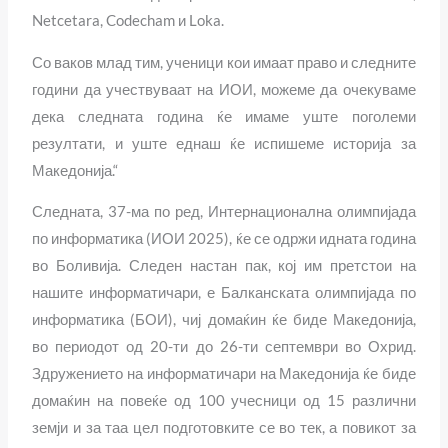
Netcetara, Codecham и Loka.
Со ваков млад тим, ученици кои имаат право и следните
години да учествуваат на ИОИ, можеме да очекуваме
дека следната година ќе имаме уште поголеми
резултати, и уште еднаш ќе испишеме историја за
Македонија.“
Следната, 37-ма по ред, Интернационална олимпијада
по информатика (ИОИ 2025), ќе се одржи идната година
во Боливија. Следен настан пак, кој им претстои на
нашите информатичари, е Балканската олимпијада по
информатика (БОИ), чиј домаќин ќе биде Македонија,
во периодот од 20-ти до 26-ти септември во Охрид.
Здружението на информатичари на Македонија ќе биде
домаќин на повеќе од 100 учесници од 15 различни
земји и за таа цел подготовките се во тек, а повикот за