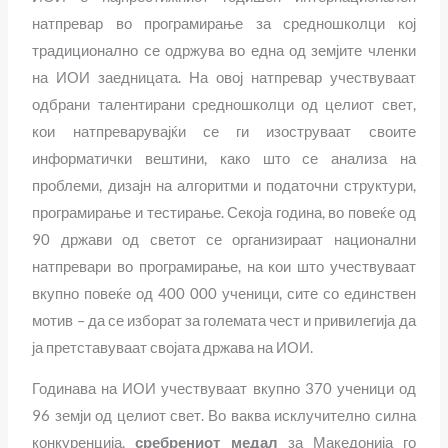
натпревар во програмирање за средношколци кој
традиционално се одржува во една од земјите членки
на ИОИ заедницата. На овој натпревар учествуваат
одбрани талентирани средношколци од целиот свет,
кои натпреварувајќи се ги изоструваат своите
информатички вештини, како што се анализа на
проблеми, дизајн на алгоритми и податочни структури,
програмирање и тестирање. Секоја година, во повеќе од
90 држави од светот се организираат национални
натпревари во програмирање, на кои што учествуваат
вкупно повеќе од 400 000 ученици, сите со единствен
мотив – да се изборат за големата чест и привилегија да
ја претставуваат својата држава на ИОИ.
Годинава на ИОИ учествуваат вкупно 370 ученици од
96 земји од целиот свет. Во ваква исклучително силна
конкуренција,
сребрениот медал
за Македонија го