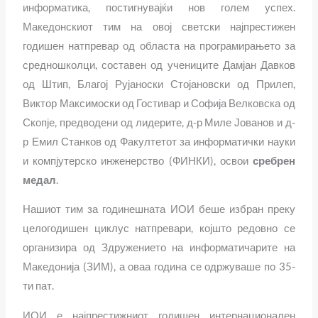
информатика, постигнувајќи нов голем успех.
Македонскиот тим на овој светски најпрестижен
годишен натпревар од областа на програмирањето за
средношколци, составен од учениците Дамјан Давков
од Штип, Благој Рујаноски Стојановски од Прилеп,
Виктор Максимоски од Гостивар и Софија Велковска од
Скопје, предводени од лидерите, д-р Миле Јованов и д-
р Емил Станков од Факултетот за информатички науки
и компјутерско инженерство (ФИНКИ), освои
сребрен
медал
.
Нашиот тим за годинешната ИОИ беше избран преку
целогодишен циклус натпревари, којшто редовно се
организира од Здружението на информатичарите на
Македонија (ЗИМ), а оваа година се одржуваше по 35-
ти пат.
ИОИ е најпрестижниот годишен интернационален