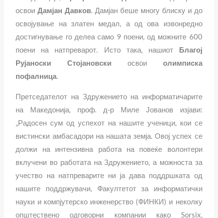
освои
Дамјан Давков
. Дамјан беше многу блиску и до
освојување на златен медал, а од ова извонредно
достигнување го делеа само 9 поени, од можните 600
поени на натпреварот. Исто така, нашиот
Благој
Рујаноски Стојановски
освои
олимписка
пофалница
.
Претседателот на Здружението на информатичарите
на Македонија, проф. д-р Миле Јованов изјави:
„Радосен сум од успехот на нашите ученици, кои се
вистински амбасадори на нашата земја. Овој успех се
должи на интензивна работа на повеќе волонтери
вклучени во работата на Здружението, а можноста за
учество на натпреварите ни ја дава поддршката од
нашите поддржувачи, Факултетот за информатички
науки и компјутерско инженерство (ФИНКИ) и неколку
општествено одговорни компании како Sorsix,