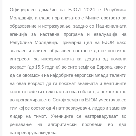
Официјален домаќин на ЕЈОИ 2024 е Република
Молдавија, а главен организатор е Министерството за
образование и истражување, заедно со Националната
агенција за наставна програма и евалуација на
Република Молдавија. Примарна цел на ЕЈОИ како
значаен и елитен образовен настан е да се поттикне
интересот за информатиката кај децата од помала
возраст (до 15,5 години) во сите земји од Европа, како и
да се овозможи на најдобрите европски млади таленти
на оваа возраст да ги покажат знаењата и вештините
кои што веќе ги стекнале во оваа област, а поконкретно
во програмирањето. Секоја земја на ЕЈОИ учествува со
тим кој се состои од 4 натпреварувачи, лидер и заменик
лидер на тимот. Учениците се натпреваруваат во
решавање на алгоритамски проблеми во два
натпреварувачки дена.