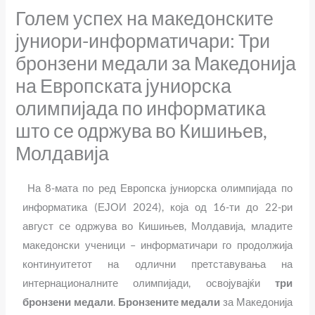
Голем успех на македонските
јуниори-информатичари: Три
бронзени медали за Македонија
на Европската јуниорска
олимпијада по информатика
што се одржува во Кишињев,
Молдавија
На 8-мата по ред Европска јуниорска олимпијада по
информатика (ЕЈОИ 2024), која од 16-ти до 22-ри
август се одржува во Кишињев, Молдавија, младите
македонски ученици – информатичари го продолжија
континуитетот на одлични претставувања на
интернационалните олимпијади, освојувајќи
три
бронзени медали
.
Бронзените медали
за Македонија