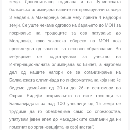
земја. Дополнително, годинава и на Јуниорската
балканска олимпијада нашите натпреварувачи освоија
3 медали, а Македонија беше меѓу првите 4 најдобри
земји. Се уште чекаме одговор на барањето до МОН за
покривање на трошоците за ова патување до
Молдавија, како законска обврска на МОН која
произлегува од законот за основно образование. Во
меѓувреме се подготвуваме за учество на
Интернационалната олимпијада во Египет, а најголем
дел од нашите напори се за организирање на
Балканската олимпијада по информатика на која ние ќе
бидеме домаќини од 20-ти до 26-ти септември во
Охрид. Бидејќи покривањето на сите трошоци за
Балканијадата за над 100 учесници од 15 земји се
трудиме да го обезбедиме само со спонзорства,
упатувам јавен апел до македонските компании да ни
помогнат во организацијата на овој настан“.