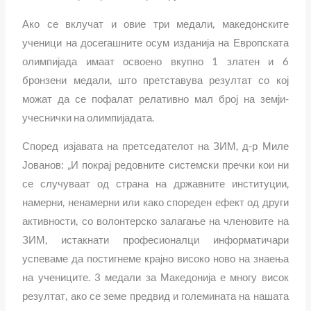
Ако се вклучат и овие три медали, македонските
ученици на досегашните осум изданија на Европската
олимпијада имаат освоено вкупно 1 златен и 6
бронзени медали, што претставува резултат со кој
можат да се пофалат релативно мал број на земји-
учеснички на олимпијадата.
Според изјавата на претседателот на ЗИМ, д-р Миле
Јованов: „И покрај редовните системски пречки кои ни
се случуваат од страна на државните институции,
намерни, ненамерни или како спореден ефект од други
активности, со волонтерско залагање на членовите на
ЗИМ, истакнати професионалци информатичари
успеваме да постигнеме крајно високо ново на знаења
на учениците. 3 медали за Македонија е многу висок
резултат, ако се земе предвид и големината на нашата