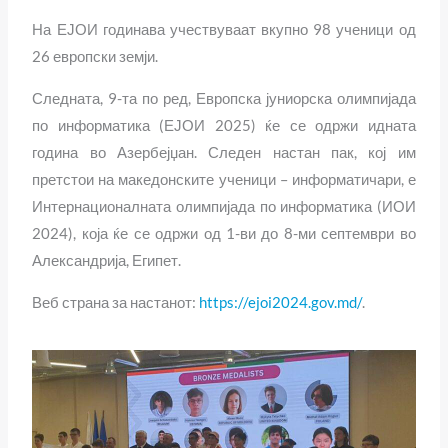
На ЕЈОИ годинава учествуваат вкупно 98 ученици од
26 европски земји.
Следната, 9-та по ред, Европска јуниорска олимпијада
по информатика (ЕЈОИ 2025) ќе се одржи идната
година во Азербејџан. Следен настан пак, кој им
претстои на македонските ученици – информатичари, е
Интернационалната олимпијада по информатика (ИОИ
2024), која ќе се одржи од 1-ви до 8-ми септември во
Александрија, Египет.
Веб страна за настанот:
https://ejoi2024.gov.md/
.