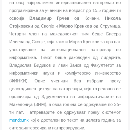
на овој најпрестижен интернационален натпревар во
програмирање за ученици на возраст до 15,5 години ги
освоија
Владимир Грчев
од Кочани,
Никола
Стојковски
од Скопје и
Марко Кренков
од Струмица.
Четврти член на македонскиот тим беше Бисера
Илиева од Скопје, која како и Марко Кренков за прв пат
учествуваше на интернационален натпревар по
информатика. Тимот беше раководен од лидерите,
Владислав Бидиков и Иван Занов од Факултетот за
информатички науки и компјутерско инженерство
(ФИНКИ). Овие ученици беа избрани преку
целогодишен циклус на натпревари, којшто редовно се
организира од Здружението на информатичарите на
Македонија (ЗИМ), а оваа година се одржуваше по 35-
ти пат. Натпреварите се одржуваат преку системот
mendo.mk
кој е достапен во текот на целата година за
сите заинтересирани натпреварувачи.