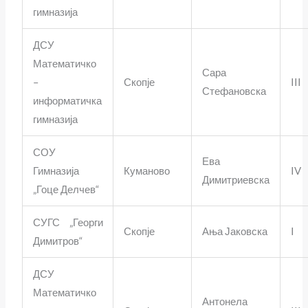
гимназија
ДСУ
Математичко
Сара
–
Скопје
III
Стефановска
информатичка
гимназија
СОУ
Ева
Гимназија
Куманово
IV
Димитриевска
„Гоце Делчев“
СУГС „Георги
Скопје
Ања Јаковска
I
Димитров“
ДСУ
Математичко
Антонела