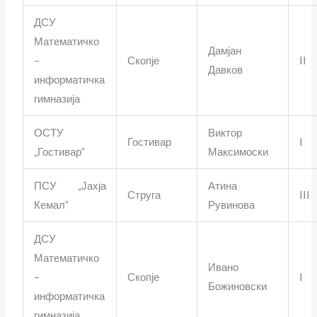
ДСУ
Математичко
Дамјан
–
Скопје
II
Давков
информатичка
гимназија
ОСТУ
Виктор
Гостивар
I
„Гостивар“
Максимоски
ПСУ „Јахја
Атина
Струга
III
Кемал“
Рувинова
ДСУ
Математичко
Ивано
–
Скопје
I
Божиновски
информатичка
гимназија