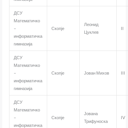
ДСУ
Математичко
Леонид
–
Скопје
II
Цуклев
информатичка
гимназија
ДСУ
Математичко
–
Скопје
Јован Михов
III
информатичка
гимназија
ДСУ
Математичко
Јована
–
Скопје
IV
Трифуноска
информатичка