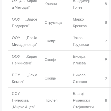
ОУ „Св. Кирил
Владимир
Кочани
8
и Методиј“
Грчев
ООУ „Видое
Марко
Струмица
8
Подгорец“
Кренков
ООУ „Браќа
Јаков
Скопје
7
Миладиновци“
Грујовски
ООУ „Кирил
Бисера
Скопје
9
Пејчиновиќ“
Илиева
ПОУ „Јахја
Никола
Скопје
9
Кемал“
Стевков
СОУ
Благој
Гимназија
Прилеп
Рујаноски
II
„Мирче Ацев“
Стојановски