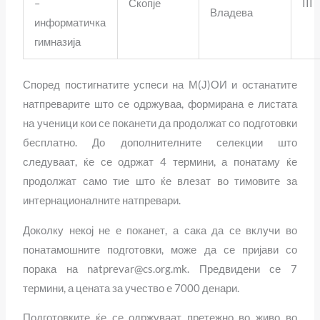
–
Скопје
III
Владева
информатичка
гимназија
Според постигнатите успеси на М(Ј)ОИ и останатите
натпреварите што се одржуваа, формирана е листата
на ученици кои се поканети да продолжат со подготовки
бесплатно. До дополнителните селекции што
следуваат, ќе се одржат 4 термини, а понатаму ќе
продолжат само тие што ќе влезат во тимовите за
интернационалните натпревари.
Доколку некој не е поканет, а сака да се вклучи во
понатамошните подготовки, може да се пријави со
порака на natprevar@cs.org.mk. Предвидени се 7
термини, а цената за учество е 7000 денари.
Подготовките ќе се одржуваат претежно во живо во