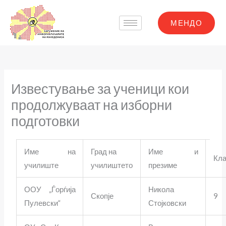
Skip
to
МЕНДО
content
Известување за ученици кои
продолжуваат на изборни
подготовки
Име на
Град на
Име и
Кл
училиште
училиштето
презиме
ООУ „Ѓорѓија
Никола
Скопје
9
Пулевски“
Стојковски