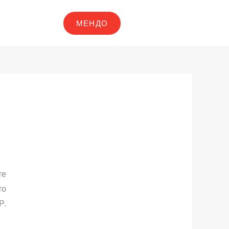
МЕНДО
те
то
Р.