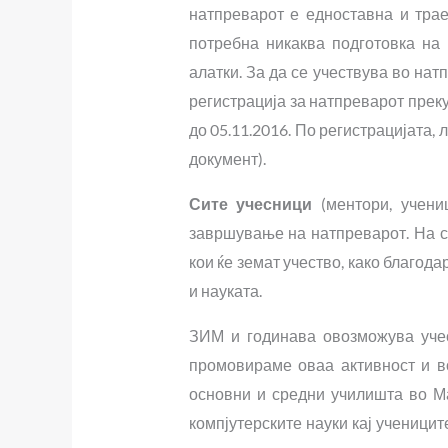
натпреварот е едноставна и тра
потребна никаква подготовка на
алатки. За да се учествува во на
регистрација за натпреварот прек
до 05.11.2016. По регистрацијата,
документ).
Сите учесници
(ментори, учени
завршување на натпреварот. На са
кои ќе земат учество, како благо
и науката.
ЗИМ и годинава овозможува уче
промовираме оваа активност и в
основни и средни училишта во М
компјутерските науки кај учениците