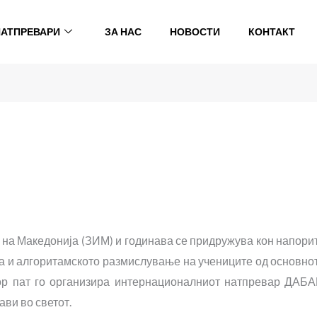
НАТПРЕВАРИ
ЗА НАС
НОВОСТИ
КОНТАКТ
на Македонија (ЗИМ) и годинава се придружува кон напори
 и алгоритамското размислување на учениците од основно
тор пат го организира интернационалниот натпревар ДАБА
ави во светот.