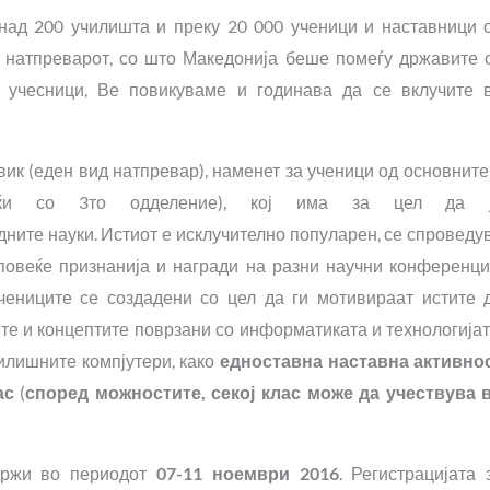
 над 200 училишта и преку 20 000 ученици и наставници 
 натпреварот, со што Македонија беше помеѓу државите 
а учесници, Ве повикуваме и годинава да се вклучите 
к (еден вид натпревар), наменет за ученици од основните
вајќи со 3то одделение), кој има за цел да 
дните науки. Истиот е исклучително популарен, се спроведу
повеќе признанија и награди на разни научни конференци
чениците се создадени со цел да ги мотивираат истите 
те и концептите поврзани со информатиката и технологијат
илишните компјутери, како
едноставна наставна активно
ас
(
според можностите, секој клас може да учествува 
држи во периодот
07-11 ноември 2016
. Регистрацијата 