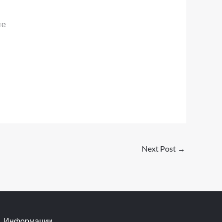
те
Next Post
→
Информации