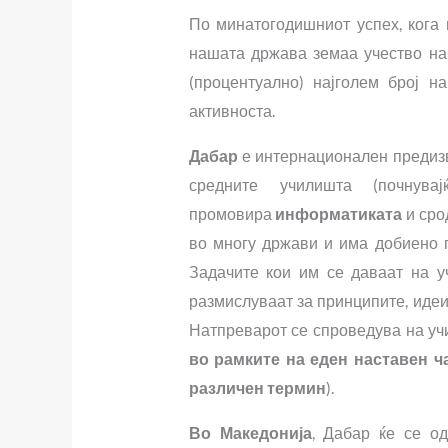
По минатогодишниот успех, кога
нашата држава земаа учество на
(процентуално) најголем број н
активноста.
Дабар
е интернационален предизви
средните училишта (почну
промовира
информатиката
и сро
во многу држави и има добиено 
Задачите кои им се даваат на у
размислуваат за принципите, идеи
Натпреварот се спроведува на уч
во рамките на еден наставен ч
различен термин
).
Во Македонија
, Дабар ќе се о