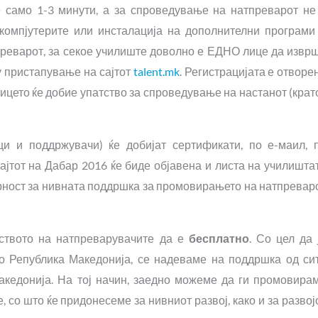
е само 1-3 минути, а за спроведување на натпреварот не
 компјутерите или инсталација на дополнителни програми
тпреварот, за секое училиште доволно е ЕДНО лице да извр
у пристапување на сајтот
talent.mk
. Регистрацијата е отворе
 лицето ќе добие упатство за спроведување на настанот (крат
ци и поддржувачи) ќе добијат сертификати, по е-маил, 
јтот на Дабар 2016 ќе биде објавена и листа на училишта
дарност за нивната поддршка за промовирањето на натпревар
ството на натпреварувачите да е
бесплатно
. Со цел да 
о Република Македонија, се надеваме на поддршка од си
акедонија. На тој начин, заедно можеме да ги промовира
, со што ќе придонесеме за нивниот развој, како и за развој