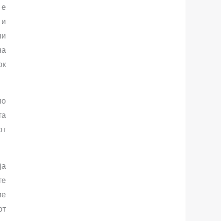
 е
 и
ши
на
ок
по
та
от
ја
те
ме
от