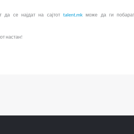
 да се најдат на сајтот
talent.mk
може да ги побара
от настан!