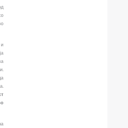
од
со
во
 и
ја
ва
и.
да
а.
ст
во
за