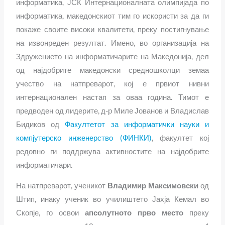
информатика, ЈСК Интернационалната олимпијада по
информатика,
македонскиот тим го искористи за да ги
покаже своите високи квалитети, преку постигнување
на извонреден резултат. Имено, во организација на
Здружението на информатичарите на Македонија, дел
од најдобрите македонски средношколци земаа
учество на натпреварот, кој е првиот нивни
интернационален настап за оваа година. Тимот е
предводен од лидерите, д-р Миле Јованов и Владислав
Бидиков од
Факултетот за информатички науки и
компјутерско инженерство (ФИНКИ)
, факултет кој
редовно ги поддржува активностите на најдобрите
информатичари.
На натпреварот, ученикот
Владимир Максимовски
од
Штип, инаку ученик во училиштето Јахја Кемал во
Скопје, го освои
апсолутното прво место
преку