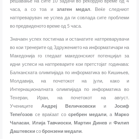
решавање на сите 10 задачи во рекордно време од 4
часа, а со тоа и
златен медал
. Веќе следниот
натпреварувач не успеа да ги совлада сите проблеми
во предвиденото време од 5 часа.
Значаен успех постигнаа и останатите натпреварувачи
во кои тренерите од Здружението на информатичари на
Македонија го гледаат македонскиот потенцијал за
идни успеси на натпреварите кои претстојат годинава:
Балканската олимпијада по информатика во Кишињев,
Молдавија, на почетокот на јули, како и
Интернационалната олимпијада по информатика во
Техеран, Иран, на почетокот на август.
Учениците
Андреј Величковски
и
Јосиф
Тепеѓозов
се враќаат со
сребрен медали
, а
Марко
Чаласан
,
Илија Тавчиоски
,
Мартин Динев
и
Филип
Даштевски
со
бронзени медали
.