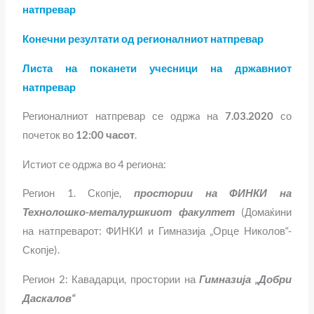
натпревар
Конечни резултати од регионалниот натпревар
Листа на поканети учесници на државниот
натпревар
Регионалниот натпревар се одржa на
7
.03.2020
со
почеток во
12:00 часот
.
Истиот се одржa во 4 региона:
Регион 1. Скопје,
простории на ФИНКИ на
Технолошко-металуршкиот факултет
(Домаќини
на натпреварот: ФИНКИ и Гимназија „Орце Николов“-
Скопје).
Регион 2: Кавадарци, простории на
Гимназија „Добри
Даскалов“