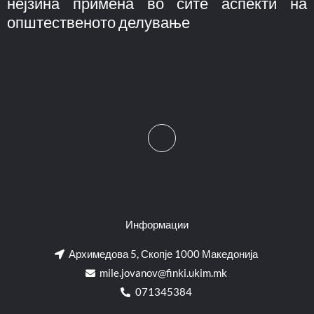
нејзина примена во сите аспекти на
општественото делување
Информации
Архимедова 5, Скопје 1000 Македонија
mile.jovanov@finki.ukim.mk​
071345384