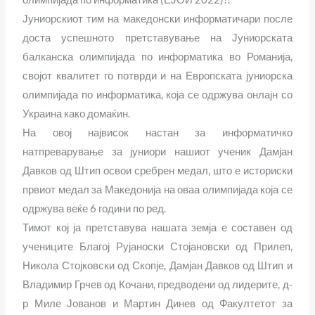
Јуниорскиот тим на македонски информатичари после
доста успешното претставување на Јуниорската
балканска олимпијада по информатика во Романија,
својот квалитет го потврди и на Европската јуниорска
олимпијада по информатика, која се одржува онлајн со
Украина како домаќин.
На овој највисок настан за информатичко
натпреварување за јуниори нашиот ученик Дамјан
Давков од Штип освои сребрен медал, што е историски
првиот медал за Македонија на оваа олимпијада која се
одржува веќе 6 години по ред.
Тимот кој ја претставува нашата земја е составен од
учениците Благој Рујаноски Стојановски од Прилеп,
Никола Стојковски од Скопје, Дамјан Давков од Штип и
Владимир Грчев од Кочани, предводени од лидерите, д-
р Миле Јованов и Мартин Динев од Факултетот за