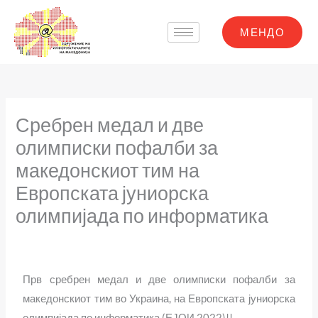
Skip
to
МЕНДО
content
Сребрен медал и две
олимписки пофалби за
македонскиот тим на
Европската јуниорска
олимпијада по информатика
Прв сребрен медал и две олимписки пофалби за
македонскиот тим во Украина, на Европската јуниорска
олимпијада по информатика (ЕЈОИ 2022)!!