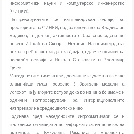
информатички науки и компјутерско инженерство
(ФИНКИ).
Натпреварувачите се натпреваруваа онлајн, во
просториите на ФИНКИ, под раководство на Владислав
Бидиков, а дел од активностите беа спроведени во
новиот ИТ хаб во Скопје – Нетавил. На олимпијадата,
покрај сребрениот медал за Дамјан, одличје олимписка
пофалба освоија и Никола Стојковски и Владимир
Грчев.
Македонските тимови при досегашните учества на оваа
олимпијада имаат освоено 3 бронзени медали, а
успехот на јуниорите ветува дека во иднина ќе имаме и
одлични натпреварувачи за интернационалните
натпревари на средношколско ниво.
Годинава пред македонските информатичари се и
Балканска олимпијада по информатика, на почеток на
октомври, во Букурешт, Романија и Европската