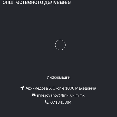
општественото делување
Информации
Архимедова 5, Скопје 1000 Македонија
mile.jovanov@finki.ukim.mk​
071345384