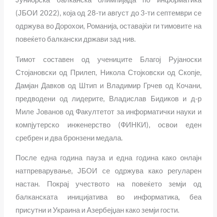
(ЈБОИ 2022), која од 28-ти август до 3-ти септември се
одржува во Дорохои, Романија, оставајќи ги тимовите на
повеќето балкански држави зад нив.
Тимот составен од учениците Благој Рујаноски
Стојановски од Прилеп, Никола Стојковски од Скопје,
Дамјан Давков од Штип и Владимир Грчев од Кочани,
предводени од лидерите, Владислав Бидиков и д-р
Миле Јованов од Факултетот за информатички науки и
компјутерско инженерство (ФИНКИ), освои еден
сребрен и два бронзени медала.
После една година пауза и една година како онлајн
натпреварување, ЈБОИ се одржува како регуларен
настан. Покрај учеството на повеќето земји од
балканската иницијатива во информатика, беа
присутни и Украина и Азербејџан како земји гости.