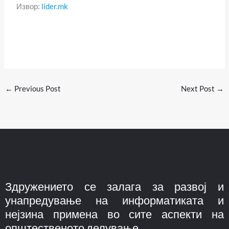
Извор:
lider.mk
←
Previous Post
Next Post
→
Здружението се залага за развој и
унапредување на информатиката и
нејзина примена во сите аспекти на
општественото делување