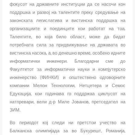
фокусот на државните институции да се насочи кон
поддршка и развој на талентите преку средување на
законската легислатива и вистинска поддршка на
организациите и поединците кои работат на тоа.
Талентите, во која било област, може да бидат
потребната сила за придвижување на државата во
вистинска насока, а, во денешно време, особено идните
информатички инженери. Благодарни сме до
Факултетот за информатички науки и компјутерско
инженерство (ФИНКИ) и општествено одговорните
компании Мелон Технологии, Нетцетера и Семос
Едукација, кои годинава го поддржаа циклусот на
натпревари, вели д-р Миле Јованов, претседател на
ЗИМ.
Во периодот кој следи ни претстои учество на
Балканска олимпијада за во Букурешт, Романија,