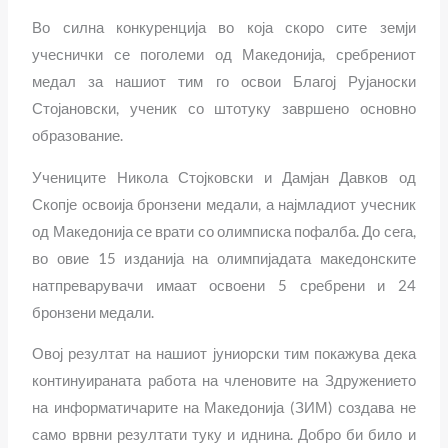
Во силна конкуренција во која скоро сите земји
учеснички се поголеми од Македонија, сребрениот
медал за нашиот тим го освои Благој Рујаноски
Стојановски, ученик со штотуку завршено основно
образование.
Учениците Никола Стојковски и Дамјан Давков од
Скопје освоија бронзени медали, а најмладиот учесник
од Македонија се врати со олимписка пофалба. До сега,
во овие 15 изданија на олимпијадата македонските
натпреварувачи имаат освоени 5 сребрени и 24
бронзени медали.
Овој резултат на нашиот јуниорски тим покажува дека
континуираната работа на членовите на Здружението
на информатичарите на Македонија (ЗИМ) создава не
само врвни резултати туку и иднина. Добро би било и