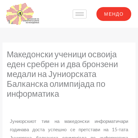
Skip
to
МЕНДО
content
Македонски ученици освоија
еден сребрен и два бронзени
медали на Јуниорската
Балканска олимпијада по
информатика
Јуниорскиот тим на македонски информатичари
годинава доста успешно се претстави на 15-тата
Јуниорска балканска олимпијада по информатика