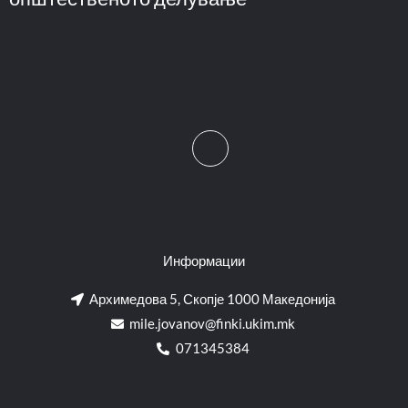
Информации
Архимедова 5, Скопје 1000 Македонија
mile.jovanov@finki.ukim.mk​
071345384