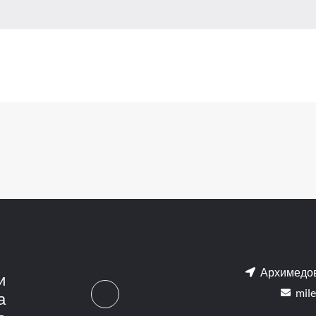
Архимедов
и
mile
а