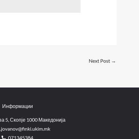
Next Post
→
Информации
а 5, Скопје 1000 Македонија
.jovanov@finki.ukim.mk​
071345384