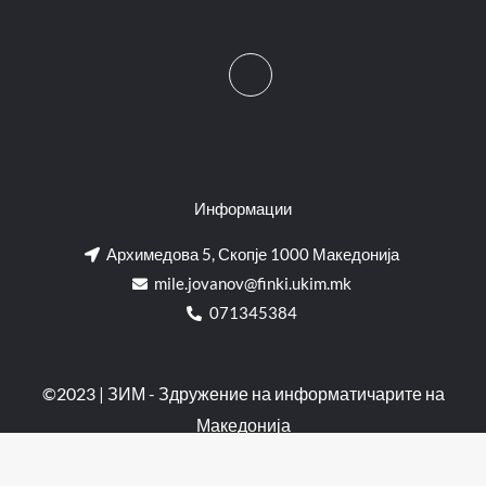
Информации
Архимедова 5, Скопје 1000 Македонија
mile.jovanov@finki.ukim.mk​
071345384
©2023 | ЗИМ - Здружение на информатичарите на
Македонија
Изработено од:
Мартин Николов
и
Кирил Василев