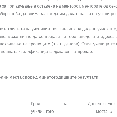
а за пријавување е оставена на менторот/менторите од сек
избор треба да внимаваат и да им дадат шанса на ученици 
зе во листата на ученици-претставници од дадено училиште,
ано, може лично да се пријави на горенаведената адреса 
 покривање на трошоците (1500 денари). Овие ученици ќе 
амошната квалификација за државен натпревар.
елни места според минатогодишните резултати
Град на
Дополнителни
училиштето
места (b=)