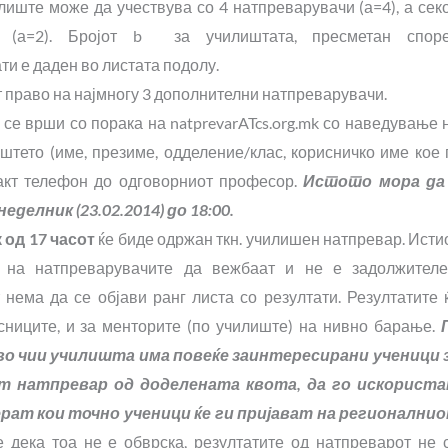
лиште може да учествува со 4 натпреварувачи (а=4), а сек
 (а=2). Бројот b за училиштата, пресметан спор
и е даден во листата подолу.
право на најмногу 3 дополнителни натпреварувачи.
се врши со порака на natprevarATcs.org.mk со наведување 
штето (име, презиме, одделение/клас, корисничко име кое 
акт телефон до одговорниот професор.
Истото мора да
делник (23.02.2014) до 18:00.
к од 17 часот
ќе биде одржан ткн. училишен натпревар. Исти
на натпреварувачите да вежбаат и не е задолжителе
нема да се објави ранг листа со резултати. Резултатите 
сниците, и за менторите (по училиште) на нивно барање.
о чии училишта има повеќе заинтересирани ученици 
т натпревар од доделената квота, да го искорист
ерат кои точно ученици ќе ги пријават на регионални
 дека тоа не е обврска, резултатите од натпреварот не 