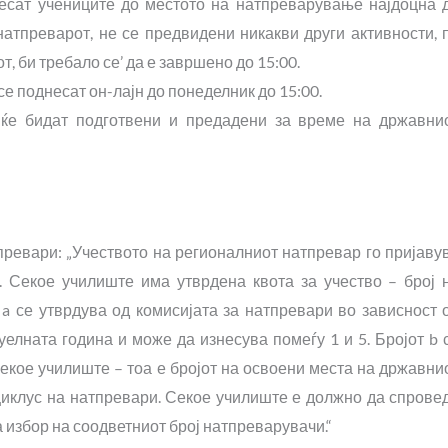
несат учениците до местото на натпреварување најдоцна 
атпреварот, не се предвидени никакви други активности, 
т, би требало се’ да е завршено до 15:00.
е поднесат он-лајн до понеделник до 15:00.
 ќе бидат подготвени и предадени за време на државни
ревари: „Учеството на регионалниот натпревар го пријаву
к. Секое училиште има утврдена квота за учество – број 
т a се утврдува од комисијата за натпревари во зависност 
уелната година и може да изнесува помеѓу 1 и 5. Бројот b 
екое училиште – тоа е бројот на освоени места на државни
циклус на натпревари. Секое училиште е должно да спрове
 избор на соодветниот број натпреварувачи.“