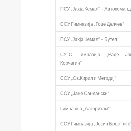
ПСУ „Јахја Кемал“ – Автокоманд
СОУ Гимназија „Гоце Делчев“
ПСУ „Јахја Кемал“ – Бутел
СУГС Гимназија „Раде Јо
Корчагин“
СОУ „Св.Кирил и Методиј“
СОУ „Јане Сандански“
Гимназија „Алгоритам“
СОУ Гимназија „Јосип Броз Тито