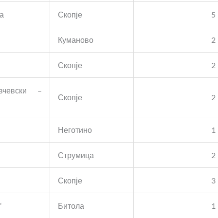
а
Скопје
5
Куманово
2
Скопје
2
вчевски –
Скопје
2
Неготино
1
Струмица
2
Скопје
3
“
Битола
1