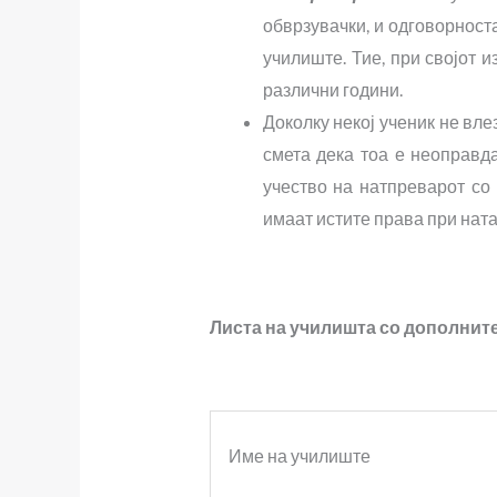
обврзувачки, и одговорност
училиште. Тие, при својот 
различни години.
Доколку некој ученик не вле
смета дека тоа е неоправд
учество на натпреварот со
имаат истите права при нат
Листа на учи
лишта со дополнит
Име на училиште