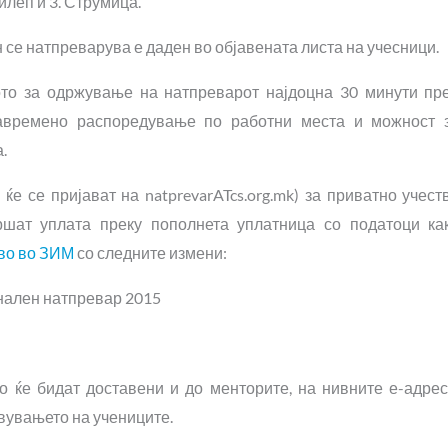
рилеп и 3. Струмица.
н се натпреварува е даден во објавената листа на учесници.
ото за одржување на натпреварот најдоцна 30 минути пр
навремено распоредување по работни места и можност 
.
ќе се пријават на natprevarATcs.org.mk) за приватно учест
ршат уплата преку пополнета уплатница со податоци ка
тво во ЗИМ
со следните измени:
онален натпревар 2015
 ќе бидат доставени и до менторите, на нивните е-адрес
вувањето на учениците.