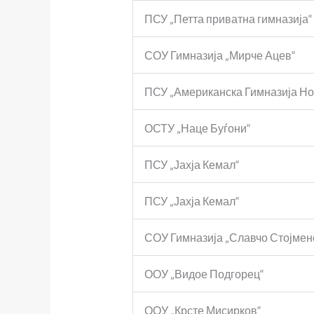
ПСУ „Петта приватна гимназија“
СОУ Гимназија „Мирче Ацев“
ПСУ „Американска Гимназија Но
ОСТУ „Наце Буѓони“
ПСУ „Јахја Кемал“
ПСУ „Јахја Кемал“
СОУ Гимназија „Славчо Стојмен
ООУ „Видое Подгорец“
ООУ „Крсте Мисирков“