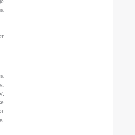
до
па
от
ва
на
од
се
от
де