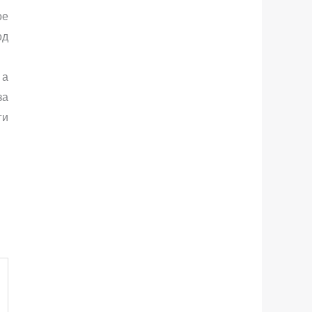
ое
од
 а
за
ги