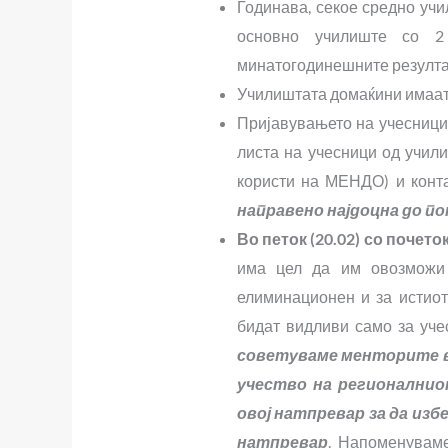
Годинава, секое средно учи
основно училиште со 2
минатогодинешните резултат
Училиштата домаќини имаат 
Пријавувањето на учесници 
листа на учесници од учили
користи на МЕНДО) и конт
направено најдоцна до поне
Во петок (20.02) со почето
има цел да им овозможи 
елиминационен и за истиот 
бидат видливи само за уче
советуваме менторите в
учество на регионалнио
овој натпревар за да изб
натпревар
. Напоменуваме