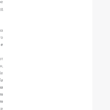
ое
ед
на
го
 е
от
н,
ќе
Ги
за
ат
от
се