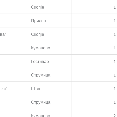
Скопје
1
Прилеп
1
ва“
Скопје
1
Куманово
1
Гостивар
1
Струмица
1
ски“
Штип
1
Струмица
1
Куманово
2