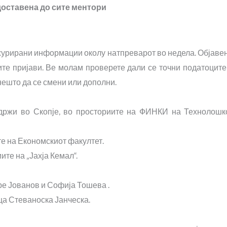
 доставена до сите ментори
журирани информации околу натпреварот во недела. Објаве
ите пријави. Ве молам проверете дали се точни податоците
 нешто да се смени или дополни.
одржи во Скопје, во просториите на ФИНКИ на Технолошк
те на Економскиот факултет.
ите на „Јахја Кемал“.
ре Јованов и Софија Тошева .
ца Стеваноска Јанческа.