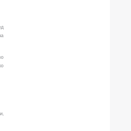
ед
за
во
ко
и,