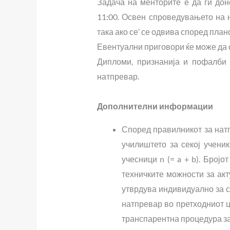
Задача на менторите е да ги до
11:00. Освен спроведувањето на н
така ако се’ се одвива според плано
Евентуални приговори ќе може да с
Дипломи, признанија и пофалби
натпревар.
Дополнителни информации
Според правилникот за натп
училиштето за секој учени
учесници n (= a + b). Бројо
техничките можности за акт
утврдува индивидуално за с
натпревар во претходниот 
транспарентна процедура за