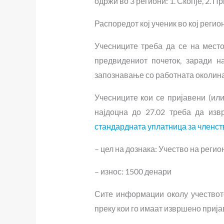
одржи во 3 региони: 1. Скопје, 2. П
Распоредот кој ученик во кој регио
Учесниците треба да се на мест
предвидениот почеток, заради 
запознавање со работната околина
Учесниците кои се пријавени (или 
најдоцна до 27.02 треба да изв
стандардната уплатница за членс
– цел на дознака: Учество на реги
– износ: 1500 денари
Сите информации околу учеството
преку кои го имаат извршено прија