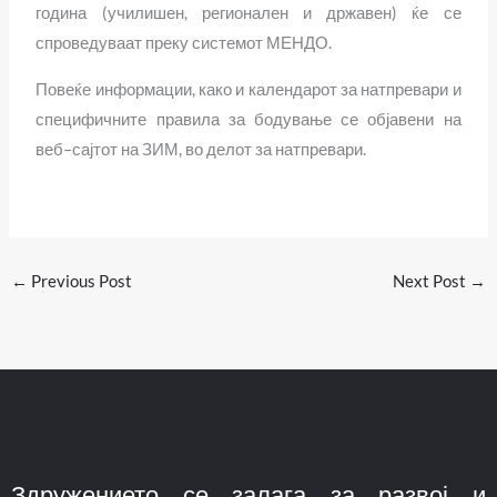
година (училишен, регионален и државен) ќе се
спроведуваат преку системот МЕНДО.
Повеќе информации, како и календарот за натпревари и
специфичните правила за бодување се објавени на
веб–сајтот на ЗИМ, во делот за натпревари.
←
Previous Post
Next Post
→
Здружението се залага за развој и