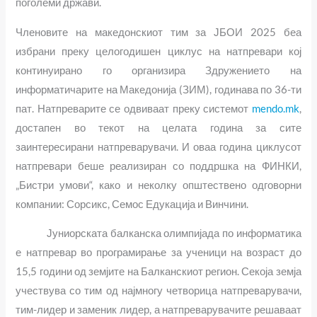
поголеми држави.
Членовите на македонскиот тим за ЈБОИ 2025 беа
избрани преку целогодишен циклус на натпревари кој
континуирано го организира Здружението на
информатичарите на Македонија (ЗИМ), годинава по 36-ти
пат. Натпреварите се одвиваат преку системот
mendo.mk
,
достапен во текот на целата година за сите
заинтересирани натпреварувачи. И оваа година циклусот
натпревари беше реализиран со поддршка на ФИНКИ,
„Бистри умови“, како и неколку општествено одговорни
компании: Сорсикс, Семос Едукација и Винчини.
Јуниорската балканска олимпијада по информатика
е натпревар во програмирање за ученици на возраст до
15,5 години од земјите на Балканскиот регион. Секоја земја
учествува со тим од најмногу четворица натпреварувачи,
тим-лидер и заменик лидер, а натпреварувачите решаваат