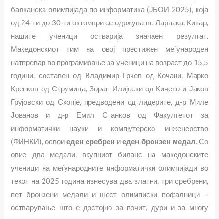
балканска олимпијада по информатика (ЈБОИ 2025), која
од 24-ти до 30-ти октомври се одржува во Ларнака, Кипар,
нашите ученици остварија значаен резултат.
Македонскиот тим на овој престижен меѓународен
натпревар во програмирање за ученици на возраст до 15,5
години, составен од Владимир Грчев од Кочани, Марко
Кренков од Струмица, Зоран Илијоски од Кичево и Јаков
Грујовски од Скопје, предводени од лидерите, д-р Миле
Јованов и д-р Емил Станков од Факултетот за
информатички науки и компјутерско инженерство
(ФИНКИ), освои
еден сребрен
и
еден бронзен медал
. Со
овие два медали, вкупниот биланс на македонските
ученици на меѓународните информатички олимпијади во
текот на 2025 година изнесува два златни, три сребрени,
пет бронзени медали и шест олимписки пофалници –
остварување што е достојно за почит, дури и за многу