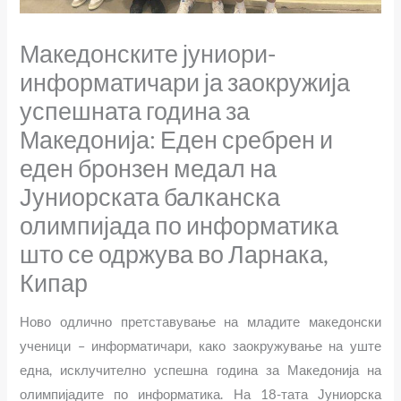
Македонските јуниори-
информатичари ја заокружија
успешната година за
Македонија: Еден сребрен и
еден бронзен медал на
Јуниорската балканска
олимпијада по информатика
што се одржува во Ларнака,
Кипар
Ново одлично претставување на младите македонски
ученици – информатичари, како заокружување на уште
една, исклучително успешна година за Македонија на
олимпијадите по информатика. На 18-тата Јуниорска