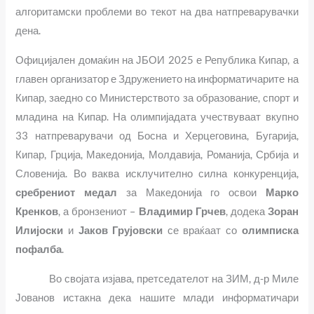
алгоритамски проблеми во текот на два натпреварувачки
дена.
Официјален домаќин на ЈБОИ 2025 е Република Кипар, а
главен организатор е Здружението на информатичарите на
Кипар, заедно со Министерството за образование, спорт и
младина на Кипар. На олимпијадата учествуваат вкупно
33 натпреварувачи од Босна и Херцеговина, Бугарија,
Кипар, Грција, Македонија, Молдавија, Романија, Србија и
Словенија. Во ваква исклучително силна конкуренција,
сребрениот медал
за Македонија го освои
Марко
Кренков
, а бронзениот –
Владимир Грчев
, додека
Зоран
Илијоски
и
Јаков Грујовски
се враќаат со
олимписка
пофалба
.
Во својата изјава, претседателот на ЗИМ, д-р Миле
Јованов истакна дека нашите млади информатичари