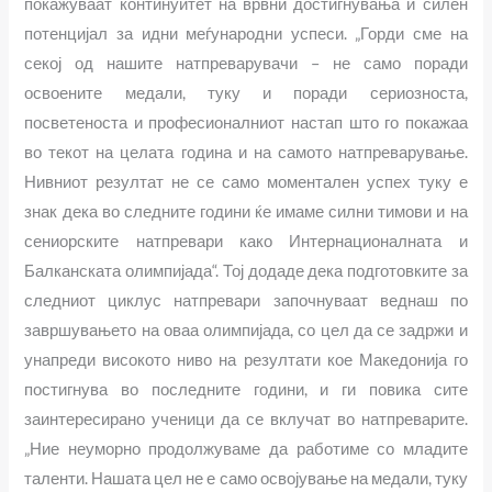
покажуваат континуитет на врвни достигнувања и силен
потенцијал за идни меѓународни успеси. „Горди сме на
секој од нашите натпреварувачи – не само поради
освоените медали, туку и поради сериозноста,
посветеноста и професионалниот настап што го покажаа
во текот на целата година и на самото натпреварување.
Нивниот резултат не се само моментален успех туку е
знак дека во следните години ќе имаме силни тимови и на
сениорските натпревари како Интернационалната и
Балканската олимпијада“. Тој додаде дека подготовките за
следниот циклус натпревари започнуваат веднаш по
завршувањето на оваа олимпијада, со цел да се задржи и
унапреди високото ниво на резултати кое Македонија го
постигнува во последните години, и ги повика сите
заинтересирано ученици да се вклучат во натпреварите.
„Ние неуморно продолжуваме да работиме со младите
таленти. Нашата цел не е само освојување на медали, туку