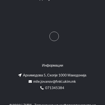
Информации
Архимедова 5, Скопје 1000 Македонија
mile.jovanov@finki.ukim.mk​
071345384