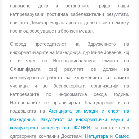
напомене дека и останатите тројца наши
натпреварувачи постигнаа забележителни резултати,
при што Димитар Бајрактаров го делеа само неколку
поени од освојување на бронзен медал.
Според претседателот на Здружението на
информатичарите на Македонија, д-р Миле Јованов, кој
е и член на Интернационалниот комитет на
Олимпијадата, овој резултат се должи на
континуираната работа на Здружението со самите
ученици, и во беспрекорната организација на
натпреварите по информатика секоја година.
Натпреварите се организираат благодарение и на
поддршката на
Агенцијата за млади и спорт на
Македонија
,
Факултетот за информатички науки и
компјутерско инженерство (ФИНКИ)
и општествено
одговорните компании Докстеам,
Нетцетера
и
Семос