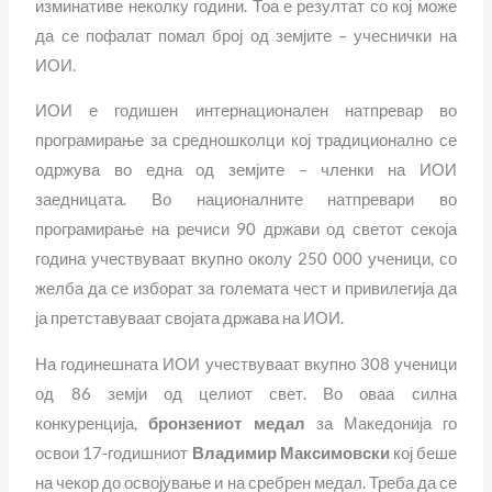
изминативе неколку години. Тоа е резултат со кој може
да се пофалат помал број од земјите – учеснички на
ИОИ.
ИОИ е годишен интернационален натпревар во
програмирање за средношколци кој традиционално се
одржува во една од земјите – членки на ИОИ
заедницата. Во националните натпревари во
програмирање на речиси 90 држави од светот секоја
година учествуваат вкупно околу 250 000 ученици, со
желба да се изборат за големата чест и привилегија да
ја претставуваат својата држава на ИОИ.
На годинешната ИОИ учествуваат вкупно 308 ученици
од 86 земји од целиот свет. Во оваа силна
конкуренција,
бронзениот медал
за Македонија го
освои 17-годишниот
Владимир Максимовски
кој беше
на чекор до освојување и на сребрен медал. Треба да се