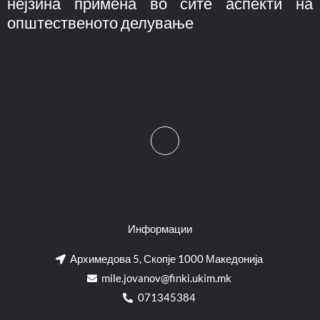
нејзина примена во сите аспекти на
општественото делување
Информации
Архимедова 5, Скопје 1000 Македонија
mile.jovanov@finki.ukim.mk​
071345384