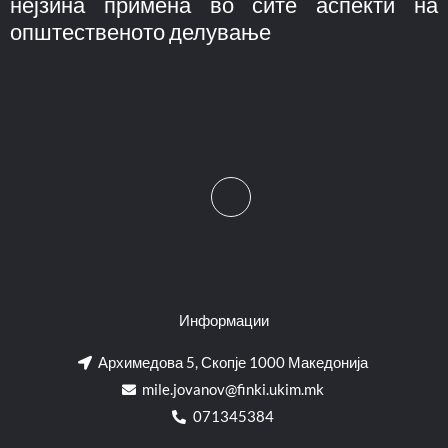
нејзина примена во сите аспекти на
општественото делување
Информации
Архимедова 5, Скопје 1000 Македонија
mile.jovanov@finki.ukim.mk​
071345384