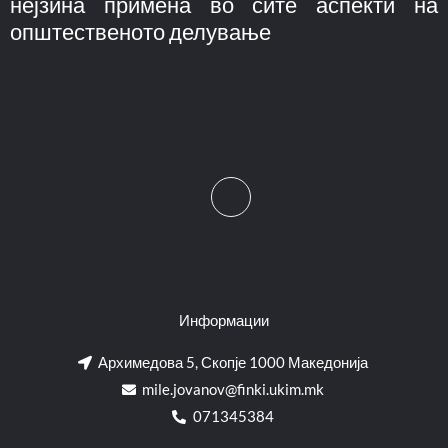
нејзина примена во сите аспекти на
општественото делување
Информации
Архимедова 5, Скопје 1000 Македонија
mile.jovanov@finki.ukim.mk​
071345384