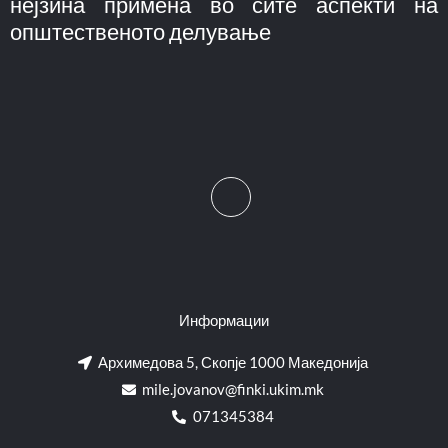
нејзина примена во сите аспекти на
општественото делување
Информации
Архимедова 5, Скопје 1000 Македонија
mile.jovanov@finki.ukim.mk​
071345384