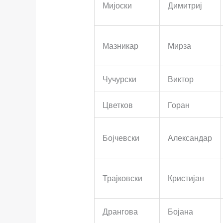
Мијоски
Димитриј
Мазникар
Мирза
Чучурски
Виктор
Цветков
Горан
Бојчевски
Александар
Трајковски
Кристијан
Дрангова
Бојана