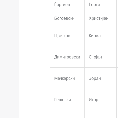
Ѓоргиев
Ѓорги
Богоевски
Христијан
Цветков
Кирил
Димитровски
Стојан
Мечкарски
Зоран
Гешоски
Игор