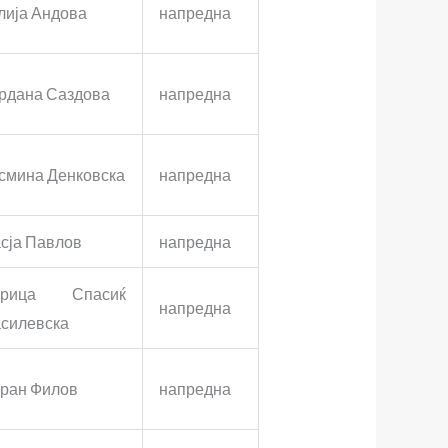
лија Андова
напредна
рдана Саздова
напредна
смина Денковска
напредна
сја Павлов
напредна
орица Спасиќ
напредна
силевска
ран Филов
напредна