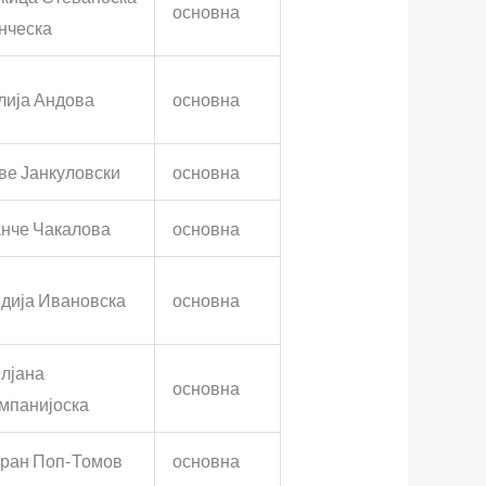
основна
нческа
лија Андова
основна
ве Јанкуловски
основна
нче Чакалова
основна
дија Ивановска
основна
лјана
основна
мпанијоска
ран Поп-Томов
основна