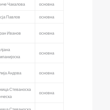
нче Чакалова
основна
сја Павлов
основна
ран Иванов
основна
лјана
основна
мпанијоска
лија Андова
основна
кица Стеваноска
основна
нческа
кица Стеваноска