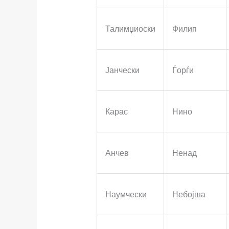
Талимџиоски
Филип
Јанчески
Ѓорѓи
Карас
Нино
Анчев
Ненад
Наумчески
Небојша