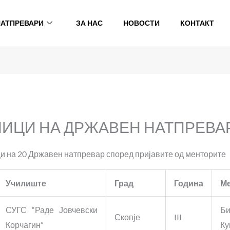
НАТПРЕВАРИ
ЗА НАС
НОВОСТИ
КОНТАКТ
ИЦИ НА ДРЖАВЕН НАТПРЕВАР
ци на 20 Државен натпревар според пријавите од менторите
Училиште
Град
Година
М
СУГС “Раде Јовчевски
Би
Скопје
III
Корчагин”
Ку