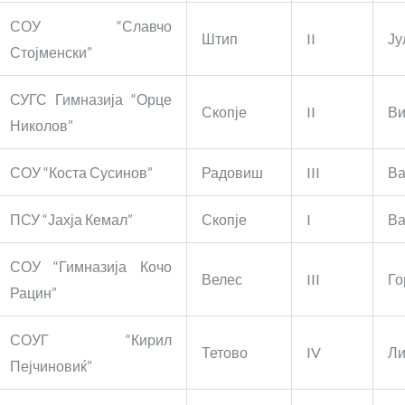
СОУ “Славчо
Штип
II
Ју
Стојменски”
СУГС Гимназија “Орце
Скопје
II
Ви
Николов”
СОУ “Коста Сусинов”
Радовиш
III
Ва
ПСУ “Јахја Кемал”
Скопје
I
Ва
СОУ “Гимназија Кочо
Велес
III
Го
Рацин”
СОУГ “Кирил
Тетово
IV
Ли
Пејчиновиќ”