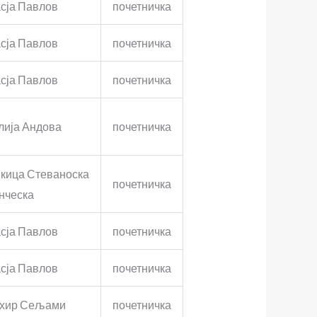
сја Павлов
почетничка
сја Павлов
почетничка
сја Павлов
почетничка
лија Андова
почетничка
кица Стеваноска
почетничка
нческа
сја Павлов
почетничка
сја Павлов
почетничка
хир Сељами
почетничка