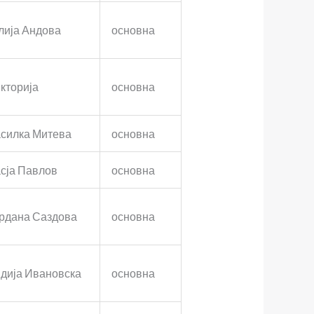
лија Андова
основна
кторија
основна
силка Митева
основна
сја Павлов
основна
рдана Саздова
основна
дија Ивановска
основна