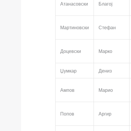
Атанасовски
Благој
Мартиновски
Стефан
Доцевски
Марко
Џумкар
Дениз
Ампов
Марио
Попов
Аргир