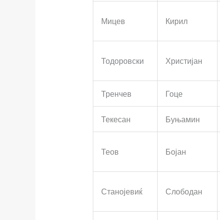
Мицев
Кирил
Тодоровски
Христијан
Тренчев
Гоце
Текесан
Буњамин
Теов
Бојан
Станојевиќ
Слободан