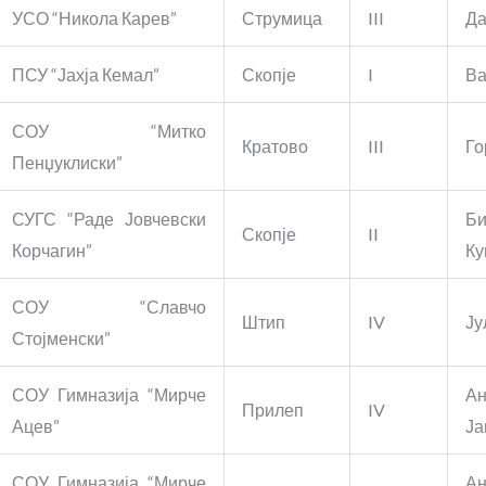
УСО “Никола Карев”
Струмица
III
Да
ПСУ “Јахја Кемал”
Скопје
I
Ва
СОУ “Митко
Кратово
III
Го
Пенџуклиски”
СУГС “Раде Јовчевски
Би
Скопје
II
Корчагин”
Ку
СОУ “Славчо
Штип
IV
Ју
Стојменски”
СОУ Гимназија “Мирче
Ан
Прилеп
IV
Ацев”
Ја
СОУ Гимназија “Мирче
Ан