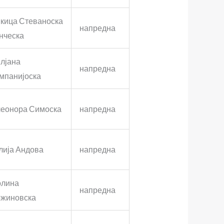
кица Стеваноска
напредна
нческа
лјана
напредна
мпанијоска
еонора Симоска
напредна
лија Андова
напредна
лина
напредна
жиновска