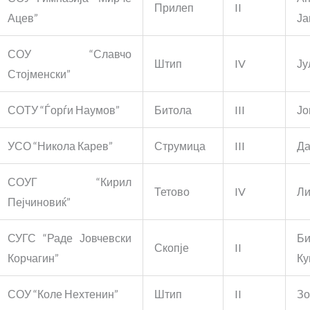
Прилеп
II
Ацев”
Ја
СОУ “Славчо
Штип
IV
Ју
Стојменски”
СОТУ “Ѓорѓи Наумов”
Битола
III
Јо
УСО “Никола Карев”
Струмица
III
Да
СОУГ “Кирил
Тетово
IV
Ли
Пејчиновиќ”
СУГС “Раде Јовчевски
Би
Скопје
II
Корчагин”
Ку
СОУ “Коле Нехтенин”
Штип
II
Зо