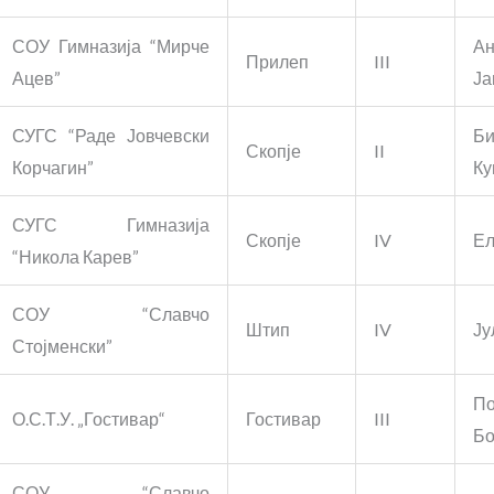
СОУ Гимназија “Мирче
Ан
Прилеп
III
Ацев”
Ја
СУГС “Раде Јовчевски
Би
Скопје
II
Корчагин”
Ку
СУГС Гимназија
Скопје
IV
Ел
“Никола Карев”
СОУ “Славчо
Штип
IV
Ју
Стојменски”
По
О.С.Т.У. „Гостивар“
Гостивар
III
Бо
СОУ “Славчо