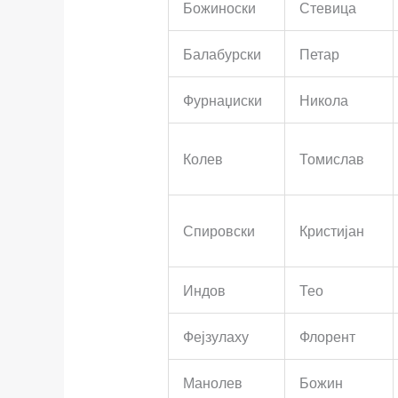
Божиноски
Стевица
Балабурски
Петар
Фурнаџиски
Никола
Колев
Томислав
Спировски
Кристијан
Индов
Тео
Фејзулаху
Флорент
Манолев
Божин