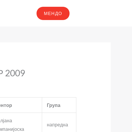
МЕНДО
 2009
ентор
Група
лјана
напредна
мпанијоска