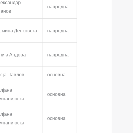
ександар
напредна
анов
смина Денковска
напредна
лија Андова
напредна
сја Павлов
основна
лјана
основна
мпанијоска
лјана
основна
мпанијоска