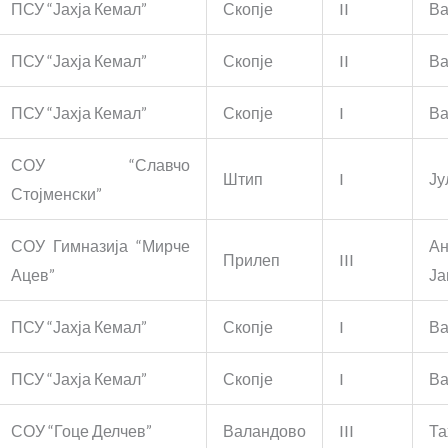
ПСУ “Јахја Кемал”
Скопје
II
Ва
ПСУ “Јахја Кемал”
Скопје
II
Ва
ПСУ “Јахја Кемал”
Скопје
I
Ва
СОУ “Славчо
Штип
I
Ју
Стојменски”
СОУ Гимназија “Мирче
Ан
Прилеп
III
Ацев”
Ја
ПСУ “Јахја Кемал”
Скопје
I
Ва
ПСУ “Јахја Кемал”
Скопје
I
Ва
СОУ “Гоце Делчев”
Валандово
III
Та