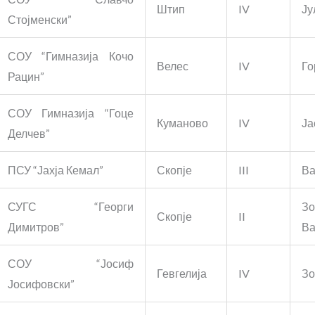
Штип
IV
Ју
Стојменски”
СОУ “Гимназија Кочо
Велес
IV
Го
Рацин”
СОУ Гимназија “Гоце
Куманово
IV
Ја
Делчев”
ПСУ “Јахја Кемал”
Скопје
III
Ва
СУГС “Георги
З
Скопје
II
Димитров”
Ва
СОУ “Јосиф
Гевгелија
IV
Зо
Јосифовски”