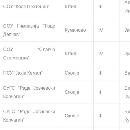
Ал
СОУ “Коле Нехтенин”
Штип
III
Ив
СОУ Гимназија “Гоце
Куманово
IV
Ја
Делчев”
СОУ “Славчо
Штип
IV
Ју
Стојменски”
ПСУ “Јахја Кемал”
Скопје
III
Ва
СУГС “Раде Јовчевски
Би
Скопје
II
Корчагин”
Ку
СУГС “Раде Јовчевски
Би
Скопје
II
Корчагин”
Ку