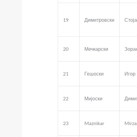
19
Димитровски
Стој
20
Мечкарски
Зора
21
Гешоски
Игор
22
Мијоски
Дими
23
Maznikar
Mirza