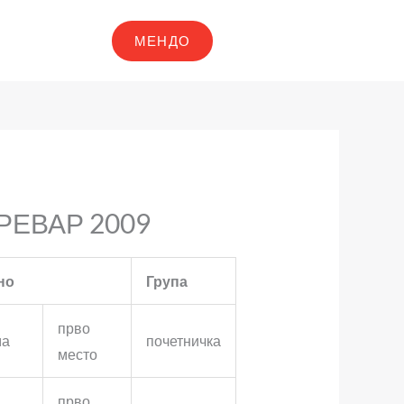
МЕНДО
РЕВАР 2009
но
Група
прво
ма
почетничка
место
прво