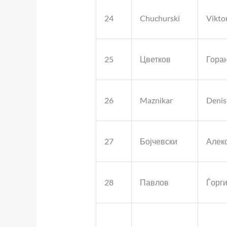
24
Chuchurski
Vikto
25
Цветков
Гора
26
Maznikar
Denis
27
Бојчевски
Алек
28
Павлов
Ѓорг