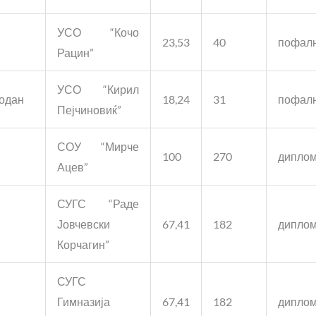
УСО “Кочо
н
23,53
40
пофал
Рацин”
УСО “Кирил
одан
18,24
31
пофал
Пејчиновиќ”
СОУ “Мирче
100
270
дипло
Ацев”
СУГС “Раде
Јовчевски
67,41
182
дипло
Корчагин”
СУГС
Гимназија
67,41
182
дипло