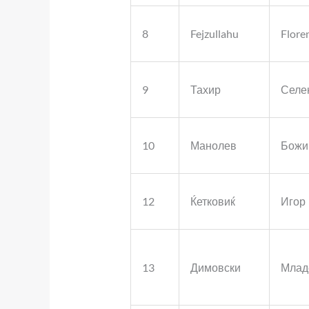
8
Fejzullahu
Flore
9
Тахир
Селе
10
Манолев
Божи
12
Ќетковиќ
Игор
13
Димовски
Млад