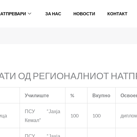
НАТПРЕВАРИ
ЗА НАС
НОВОСТИ
КОНТАКТ
АТИ ОД РЕГИОНАЛНИОТ НАТП
Училиште
%
Вкупно
Освое
ПСУ “Јахја
ица
100
100
дипло
Кемал”
ПСУ “Јахја