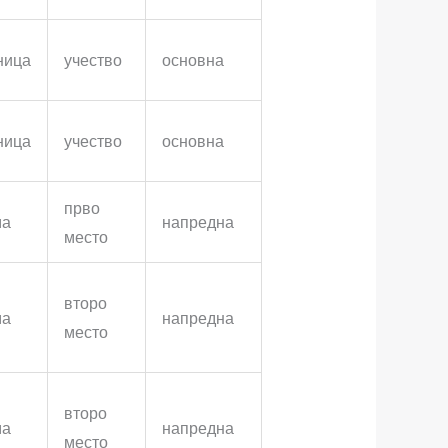
ница
учество
основна
ница
учество
основна
прво
ма
напредна
место
второ
ма
напредна
место
второ
ма
напредна
место