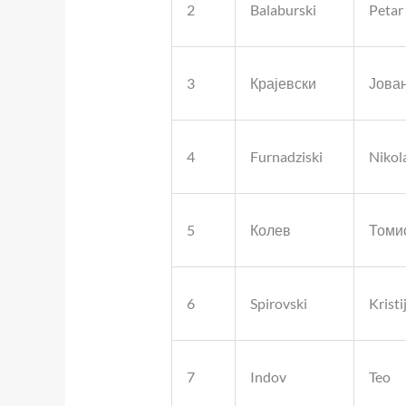
2
Balaburski
Petar
3
Крајевски
Јова
4
Furnadziski
Nikol
5
Колев
Томи
6
Spirovski
Kristi
7
Indov
Teo