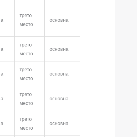
трето
ма
основна
место
трето
ма
основна
место
трето
ма
основна
место
трето
ма
основна
место
трето
ма
основна
место