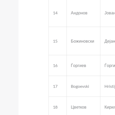
14
Андонов
Јова
15
Божиновски
Деја
16
Ѓоргиев
Ѓорг
17
Bogoevski
Hristi
18
Цветков
Кири