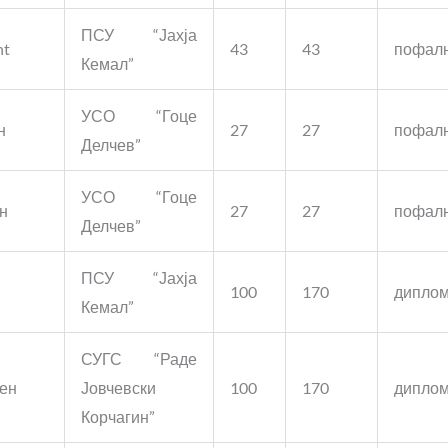
ПСУ “Јахја
nt
43
43
пофал
Кемал”
УСО “Гоце
н
27
27
пофал
Делчев”
УСО “Гоце
н
27
27
пофал
Делчев”
ПСУ “Јахја
100
170
дипло
Кемал”
СУГС “Раде
ен
Јовчевски
100
170
дипло
Корчагин”