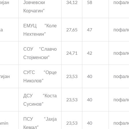
ијан
Јовчевски
34,12
58
пофал
Корчагин”
ЕМУЦ “Коле
на
27,65
47
пофал
Нехтенин”
СОУ “Славчо
24,71
42
пофал
Стојменски”
СУГС “Орце
тијан
23,53
40
пофал
Николов”
ДСУ “Коста
23,53
40
пофал
Сусинов”
ПСУ “Јахја
amin
23,53
40
пофал
Кемал”