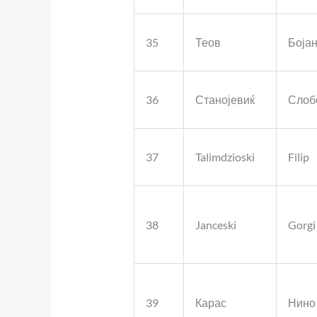
35
Теов
Боја
36
Станојевиќ
Слоб
37
Talimdzioski
Filip
38
Janceski
Gorgi
39
Карас
Нино