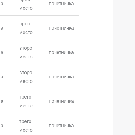
ма
почетничка
место
прво
ма
почетничка
место
второ
ма
почетничка
место
второ
ма
почетничка
место
трето
ма
почетничка
место
трето
ма
почетничка
место