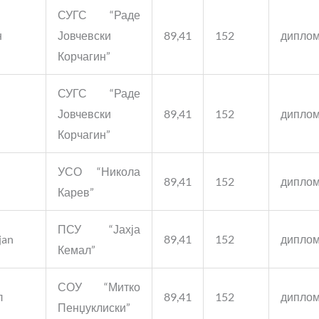
СУГС “Раде
н
Јовчевски
89,41
152
дипло
Корчагин”
СУГС “Раде
н
Јовчевски
89,41
152
дипло
Корчагин”
УСО “Никола
и
89,41
152
дипло
Карев”
ПСУ “Јахја
jan
89,41
152
дипло
Кемал”
СОУ “Митко
л
89,41
152
дипло
Пенџуклиски”