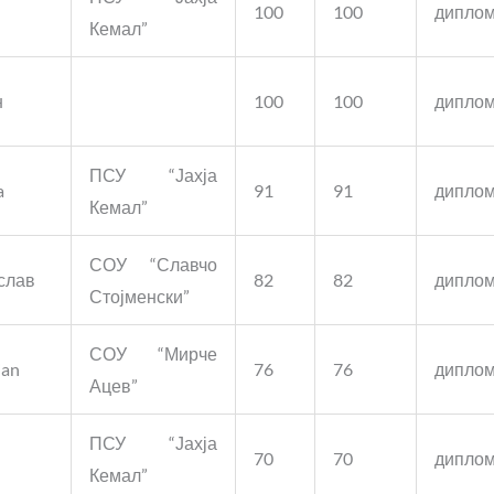
100
100
дипло
Кемал”
н
100
100
дипло
ПСУ “Јахја
a
91
91
дипло
Кемал”
СОУ “Славчо
слав
82
82
дипло
Стојменски”
СОУ “Мирче
jan
76
76
дипло
Ацев”
ПСУ “Јахја
70
70
дипло
Кемал”