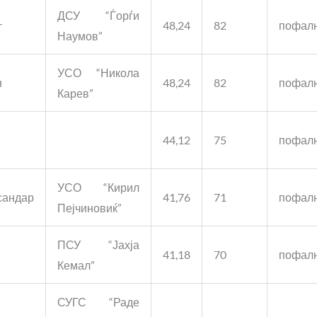
ДСУ “Ѓорѓи
r
48,24
82
пофал
Наумов”
УСО “Никола
н
48,24
82
пофал
Карев”
44,12
75
пофал
УСО “Кирил
сандар
41,76
71
пофал
Пејчиновиќ”
ПСУ “Јахја
и
41,18
70
пофал
Кемал”
СУГС “Раде