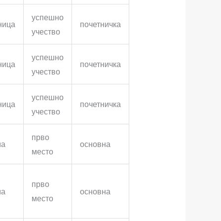
успешно
ница
почетничка
учество
успешно
ница
почетничка
учество
успешно
ница
почетничка
учество
прво
ма
основна
место
прво
ма
основна
место