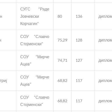
СУГС “Раде
ан
Јовчевски
80
136
дипло
Корчагин”
СОУ “Славчо
н
75,29
128
дипло
Стојменски”
СОУ “Мирче
74,71
127
дипло
Ацев”
СОУ “Мирче
триј
68,82
117
дипло
Ацев”
СОУ “Славчо
68,82
117
дипло
Стојменски”