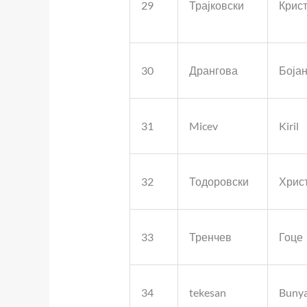
29
Трајковски
Крист
30
Дрангова
Боја
31
Micev
Kiril
32
Тодоровски
Хрис
33
Тренчев
Гоце
34
tekesan
Buny