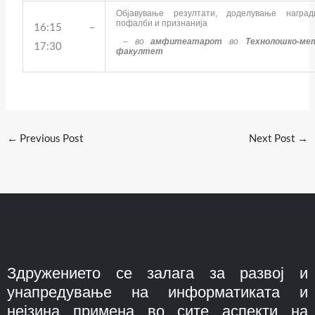
Објавување резултати, доделување наград
пофалби и признанија
16:15 –
– во
амфитеатарот
во
Технолошко-ме
17:30
факултет
←
Previous Post
Next Post
→
Здружението се залага за развој и
унапредување на информатиката и
нејзина примена во сите аспекти на