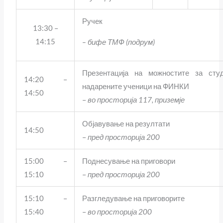
Ручек
13:30 –
14:15
– бифе ТМФ (подрум)
Презентација на можностите за сту
14:20 –
надарените ученици на ФИНКИ
14:50
–
во просторија 117, приземје
Објавување на резултати
14:50
–
пред просторија 200
15:00 –
Поднесување на приговори
15:10
–
пред просторија 200
15:10 –
Разгледување на приговорите
15:40
–
во просторија 200