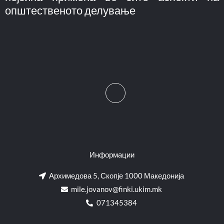
општественото делување
Информации
Архимедова 5, Скопје 1000 Македонија
mile.jovanov@finki.ukim.mk​
071345384