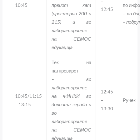
–
10:45
првиот кат
по инфо
12:45
(простории 200 и
–
во би
215) и во
– подру
лабораториите
на СЕМОС
едукација
Тек на
натпреварот
– во
лабораториите
12:45
10:45/11:15
на ФИНКИ во
–
Ручек
– 13:15
долната зграда и
13:30
во
лабораториите
на СЕМОС
едукација