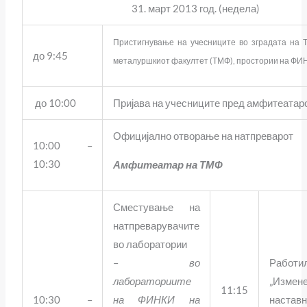
31. март 2013 год. (недела)
Пристигнување на учесниците во зградата на 
до 9:45
металуршкиот факултет (ТМФ), простории на ФИ
до 10:00
Пријава на учесниците пред амфитеатар
Официјално отворање на натпреварот
10:00 –
10:30
Амфитеатар на ТМФ
Сместување на
натпреварувачите
во лаборатории
–
во
Работ
лабораториите
„Измен
11:15
10:30 –
на ФИНКИ на
наставн