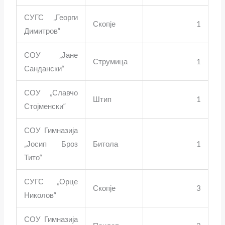
СУГС „Георги
Скопје
1
Димитров“
СОУ „Јане
Струмица
1
Сандански“
СОУ „Славчо
Штип
1
Стојменски“
СОУ Гимназија
„Јосип Броз
Битола
1
Тито“
СУГС „Орце
Скопје
3
Николов“
СОУ Гимназија