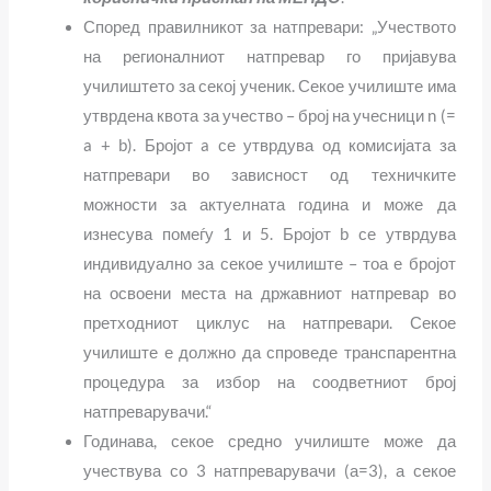
Според правилникот за натпревари: „Учеството
на регионалниот натпревар го пријавува
училиштето за секој ученик. Секое училиште има
утврдена квота за учество – број на учесници n (=
a + b). Бројот a се утврдува од комисијата за
натпревари во зависност од техничките
можности за актуелната година и може да
изнесува помеѓу 1 и 5. Бројот b се утврдува
индивидуално за секое училиште – тоа е бројот
на освоени места на државниот натпревар во
претходниот циклус на натпревари. Секое
училиште е должно да спроведе транспарентна
процедура за избор на соодветниот број
натпреварувачи.“
Годинава, секое средно училиште може да
учествува со 3 натпреварувачи (а=3), а секое