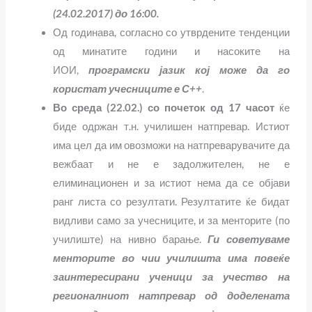
(24.02.2017) до 16:00.
Од годинава, согласно со утврдените тенденции
од минатите години и насоките на
ИОИ,
програмски јазик кој може да го
користат учесниците е С++
.
Во среда (22.02.) со почеток од 17 часот
ќе
биде одржан т.н. училишен натпревар. Истиот
има цел да им овозможи на натпреварувачите да
вежбаат и не е задолжителен, не е
елиминационен и за истиот нема да се објави
ранг листа со резултати. Резултатите ќе бидат
видливи само за учесниците, и за менторите (по
училиште) на нивно барање.
Ги советуваме
менторите во чии училишта има повеќе
заинтересирани ученици за учество на
регионалниот натпревар од доделената