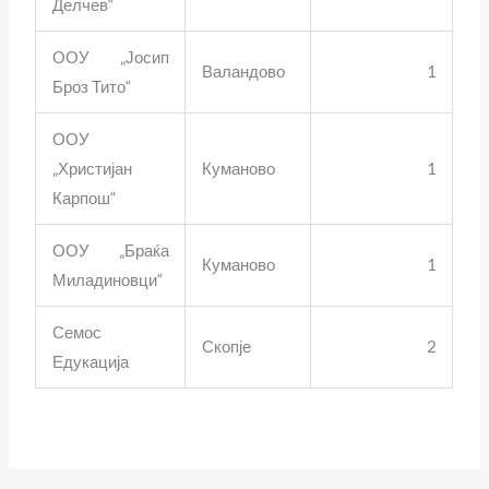
Делчев“
ООУ „Јосип
Валандово
1
Броз Тито“
ООУ
„Христијан
Куманово
1
Карпош“
ООУ „Браќа
Куманово
1
Миладиновци“
Семос
Скопје
2
Едукација