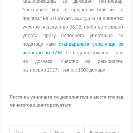
квалификација за државен натпревар.
Учесниците кои се пријавени (или ќе се
пријават на natprevarATcs.org.mk) за приватно
учество најдоцна до 28.02. треба да извршат
уплата преку пополнета уплатница со
податоци како
стандардната уплатница за
членство во ЗИМ
со следните измени: – цел
на дознака: Учество на регионален
натпревар 2017; – износ: 1500 денари.
Листа на учи
лишта со дополнителни места според
минатогодишните резултати
Име на
Град на
Дополнителни