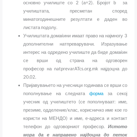
основно училиште со 2 (а=2). Бројот b за
училиштата, пресметан според
минатогодинешните резултати е даден во
листата подолу.
Училиштата домаќини имаат право на најмногу 3
дополнителни натпреварувачи. Изразување
интерес на одредено училиште да биде домаќин
се врши од страна на одговорен
професор на natprevarATcs.org.mk најдоцна до
20.02.
Пријавувањето на учесници годинава се врши со
пополнување на следната
форма
за секој
учесник од училиштето (се пополнуваат: име,
презиме, одделение/клас, корисничко име кое го
користи на МЕНДО) и име, е-адреса и контакт
телефон до одговорниот професор.
Истото
мора да е направено најдоцна до петок