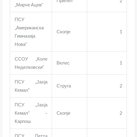
Прилеп
2
„Мирче Ацев“
ПСУ
„Американска
Скопје
1
Гимназија
Нова“
ССОУ „Коле
Велес
1
Неделковски“
ПСУ „Јахја
Струга
2
Кемал“
ПСУ „Јахја
Кемал“ –
Скопје
2
Карпош
ПСУ „Петта