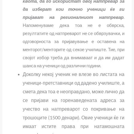
квота, да го искористат овој натпревар за
да изберат кои точно ученици ќе ги
пријават на регионалниот натпревар
.
Напоменуваме дека тоа не е обврска,
резултатите од натпреварот не се обврзувачки, и
одговорноста за пријавување е оставена на
менторот/менторите од секое училиште. Тие, при
својот избор треба да внимаваат и да им дадат
шанса на ученици од различни години.
Доколку некој ученик не влезе во листата на
ученици-претставници од дадено училиште, а
смета дека тоа е неоправдано, може лично да
се пријави на горенаведената адреса за
учество на натпреварот со покривање на
трошоците (1500 денари). Овие ученици ќе ги
имаат истите права при натамошната