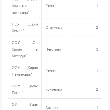
приватна
Скопје
1
гимназија“
ПСУ „Јахја
Струмица
2
Кемал“
СОУ „Св.
Кирил и
Неготино
1
Методиј“
ООУ „Кирил
Скопје
1
Пејчиновиќ“
ООУ „Кочо
Куманово
2
Рацин“
ОУ „Гоце
Битола
1