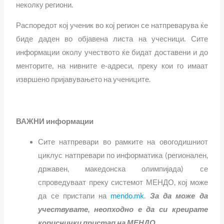
неколку региони.
Распоредот кој ученик во кој регион се натпреварува ќе
биде даден во објавена листа на учесници. Сите
информации околу учеството ќе бидат доставени и до
менторите, на нивните е-адреси, преку кои го имаат
извршено пријавувањето на учениците.
ВАЖНИ информации
Сите натпревари во рамките на овогодишниот
циклус натпревари по информатика (регионален,
државен, македонска олимпијада) се
спроведуваат преку системот МЕНДО, кој може
да се пристапи на
mendo.mk
.
За да може да
учествувате, неопходно е да си креирате
кориснички пристап на МЕНДО
.