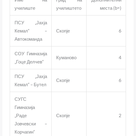
училиште
училиштето
места (b=)
ПСУ „Јахја
Кемал“ –
Скопје
6
Автокоманда
СОУ Гимназија
Куманово
4
„Гоце Делчев“
ПСУ „Јахја
Скопје
6
Кемал“ – Бутел
СУГС
Гимназија
„Раде
Скопје
2
Јовчевски –
Корчагин“