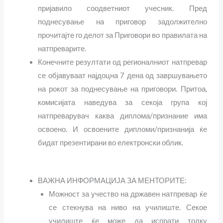
пријавило соодветниот учесник. Пред
поднесување на приговор задолжително
прочитајте го делот за
Приговори во правилата на
натпреварите.
Конечните резултати од регионалниот натпревар
се објавуваат најдоцна 7 дена од завршувањето
на рокот за поднесување на приговори. Притоа,
комисијата наведува за секоја група кој
натпреварувач каква диплома/признание има
освоено. И освоените дипломи/признанија ќе
бидат презентирани во електронски облик.
ВАЖНА ИНФОРМАЦИЈА ЗА МЕНТОРИТЕ:
Можност за учество на државен натпревар ќе
се стекнува на ниво на училиште. Секое
училиште ќе може да испрати толку