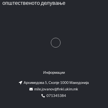
општественото делување
Информации
Архимедова 5, Скопје 1000 Македонија
mile.jovanov@finki.ukim.mk​
071345384