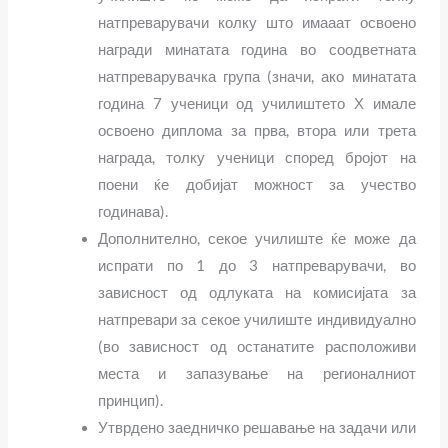
натпреварувачи колку што имааат освоено
награди минатата година во соодветната
натпреварувачка група (значи, ако минатата
година 7 ученици од училиштето Х имале
освоено диплома за прва, втора или трета
награда, толку ученици според бројот на
поени ќе добијат можност за учество
годинава).
Дополнително, секое училиште ќе може да
испрати по 1 до 3 натпреварувачи, во
зависност од одлуката на комисијата за
натпревари за секое училиште индивидуално
(во зависност од останатите расположиви
места и запазување на регионалниот
принцип).
Утврдено заедничко решавање на задачи или