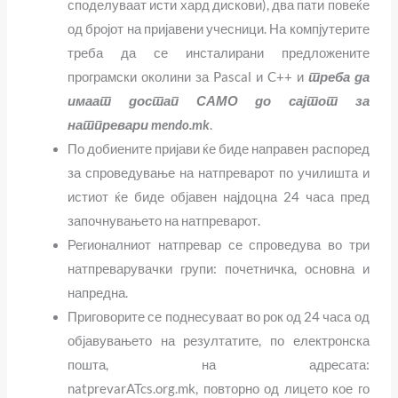
споделуваат исти хард дискови), два пати повеќе
од бројот на пријавени учесници. На компјутерите
треба да се инсталирани предложените
програмски околини за
Pascal
и
C++
и
треба да
имаат достап САМО до сајтот за
натпревари mendo.mk
.
По добиените пријави ќе биде направен распоред
за спроведување на натпреварот по училишта и
истиот ќе биде објавен најдоцна 24 часа пред
започнувањето на натпреварот.
Регионалниот натпревар се спроведува во три
натпреварувачки групи: почетничка, основна и
напредна.
Приговорите се поднесуваат во рок од 24 часа од
објавувањето на резултатите, по електронска
пошта, на адресата:
natprevar
ATcs.org.mk,
повторно од лицето кое го