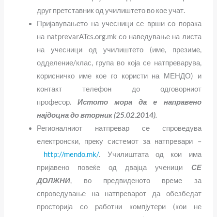
друг претставник од училиштето во кое учат.
Пријавувањето на учесници се врши со порака
на
natprevarATcs.org.mk
со наведување на листа
на учесници од училиштето (име, презиме,
одделение/клас, група во која се натпреварува,
корисничко име кое го користи на МЕНДО) и
контакт телефон до одговорниот
професор.
Истото мора да е направено
најдоцна до вторник (25.02.2014).
Регионалниот натпревар се спроведува
електронски, преку системот за натпревари –
http://mendo.mk/
. Училиштата од кои има
пријавено повеќе од двајца ученици
СЕ
ДОЛЖНИ
, во предвиденото време за
спроведување на натпреварот да обезбедат
просторија со работни компјутери (кои не