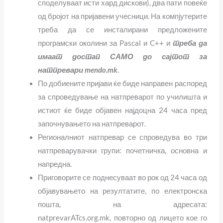
споделуваат исти хард дискови), два пати повеќе
од бројот на пријавени учесници. На компјутерите
треба да се инсталирани предложените
програмски околини за
Pascal
и
C++
и
треба да
имаат достап САМО до сајтот за
натпревари mendo.mk
.
По добиените пријави ќе биде направен распоред
за спроведување на натпреварот по училишта и
истиот ќе биде објавен најдоцна 24 часа пред
започнувањето на натпреварот.
Регионалниот натпревар се спроведува во три
натпреварувачки групи: почетничка, основна и
напредна.
Приговорите се поднесуваат во рок од 24 часа од
објавувањето на резултатите, по електронска
пошта, на адресата:
natprevar
ATcs.org.mk,
повторно од лицето кое го