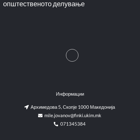
општественото делување
Информации
Архимедова 5, Скопје 1000 Македонија
mile.jovanov@finki.ukim.mk​
071345384