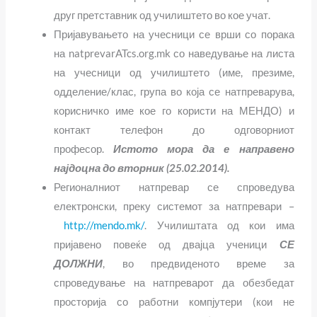
друг претставник од училиштето во кое учат.
Пријавувањето на учесници се врши со порака
на
natprevarATcs.org.mk
со наведување на листа
на учесници од училиштето (име, презиме,
одделение/клас, група во која се натпреварува,
корисничко име кое го користи на МЕНДО) и
контакт телефон до одговорниот
професор.
Истото мора да е направено
најдоцна до вторник (25.02.2014).
Регионалниот натпревар се спроведува
електронски, преку системот за натпревари –
http://mendo.mk/
. Училиштата од кои има
пријавено повеќе од двајца ученици
СЕ
ДОЛЖНИ
, во предвиденото време за
спроведување на натпреварот да обезбедат
просторија со работни компјутери (кои не