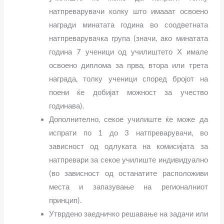
натпреварувачи колку што имааат освоено
награди минатата година во соодветната
натпреварувачка група (значи, ако минатата
година 7 ученици од училиштето Х имале
освоено диплома за прва, втора или трета
награда, толку ученици според бројот на
поени ќе добијат можност за учество
годинава).
Дополнително, секое училиште ќе може да
испрати по 1 до 3 натпреварувачи, во
зависност од одлуката на комисијата за
натпревари за секое училиште индивидуално
(во зависност од останатите расположиви
места и запазување на регионалниот
принцип).
Утврдено заедничко решавање на задачи или