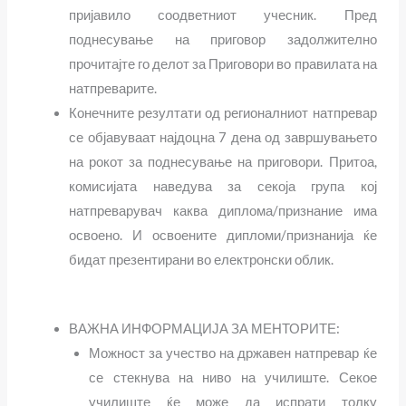
пријавило соодветниот учесник. Пред
поднесување на приговор задолжително
прочитајте го делот за
Приговори во правилата на
натпреварите.
Конечните резултати од регионалниот натпревар
се објавуваат најдоцна 7 дена од завршувањето
на рокот за поднесување на приговори. Притоа,
комисијата наведува за секоја група кој
натпреварувач каква диплома/признание има
освоено. И освоените дипломи/признанија ќе
бидат презентирани во електронски облик.
ВАЖНА ИНФОРМАЦИЈА ЗА МЕНТОРИТЕ:
Можност за учество на државен натпревар ќе
се стекнува на ниво на училиште. Секое
училиште ќе може да испрати толку