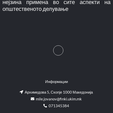
нејзина примена во сите аспекти на
општественото делување
Информации
Архимедова 5, Скопје 1000 Македонија
mile.jovanov@finki.ukim.mk​
071345384