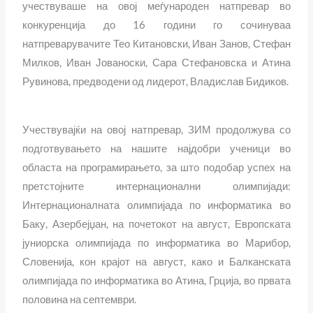
учествуваше на овој меѓународен натпревар во
конкуренција до 16 години го сочинуваа
натпреварувачите Тео Китановски, Иван Занов, Стефан
Милков, Иван Јованоски, Сара Стефановска и Атина
Рувинова, предводени од лидерот, Владислав Бидиков.
Учествувајќи на овој натпревар, ЗИМ продолжува со
подготвувањето на нашите најдобри ученици во
областа на програмирањето, за што подобар успех на
претстојните интернационални олимпијади:
Интернационалната олимпијада по информатика во
Баку, Азербејџан, на почетокот на август, Европската
јуниорска олимпијада по информатика во Марибор,
Словенија, кон крајот на август, како и Балканската
олимпијада по информатика во Атина, Грција, во првата
половина на септември.