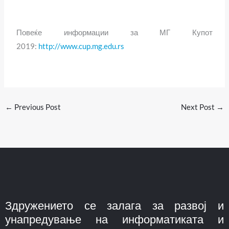
Повеќе информации за МГ Купот
2019:
http://www.cup.mg.edu.rs
←
Previous Post
Next Post
→
Здружението се залага за развој и
унапредување на информатиката и