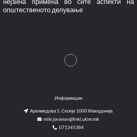
нејзина примена во сите аспекти на
општественото делување
Информации
Архимедова 5, Скопје 1000 Македонија
mile.jovanov@finki.ukim.mk​
071345384