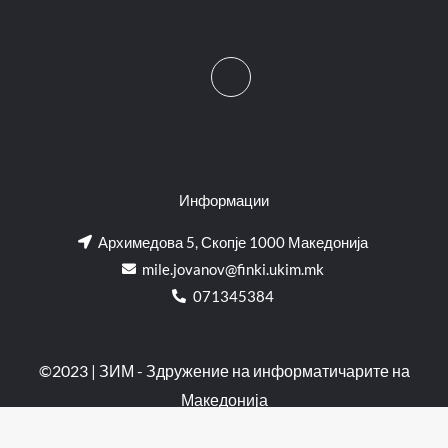
Информации
Архимедова 5, Скопје 1000 Македонија
mile.jovanov@finki.ukim.mk​
071345384
©2023 | ЗИМ - Здружение на информатичарите на
Македонија
Изработено од:
Мартин Николов
и
Кирил Василев