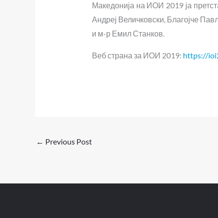
Македонија на ИОИ 2019 ја претс
Андреј Величковски, Благојче Павл
и м-р Емил Станков.
Веб страна за ИОИ 2019:
https://io
←
Previous Post