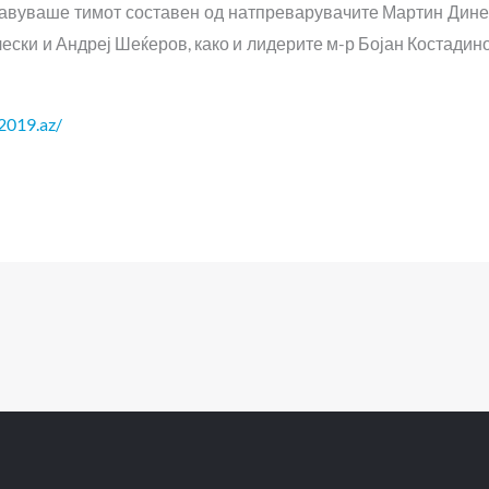
тавуваше тимот составен од натпреварувачите Мартин Дине
ески и Андреј Шеќеров, како и лидерите м-р Бојан Костадин
i2019.az/