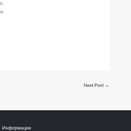
в,
ов
Next Post
→
Информации