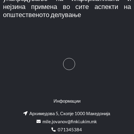
нејзина примена во сите аспекти на
општественото делување
Информации
Архимедова 5, Скопје 1000 Македонија
mile.jovanov@finki.ukim.mk​
071345384