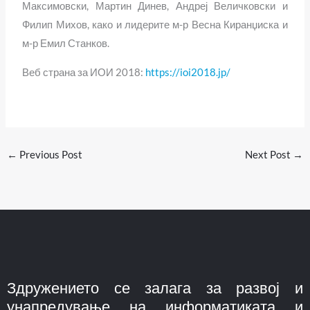
Максимовски, Мартин Динев, Андреј Величковски и
Филип Михов, како и лидерите м-р Весна Киранџиска и
м-р Емил Станков.
Веб страна за ИОИ 2018:
https://ioi2018.jp/
←
Previous Post
Next Post
→
Здружението се залага за развој и
унапредување на информатиката и