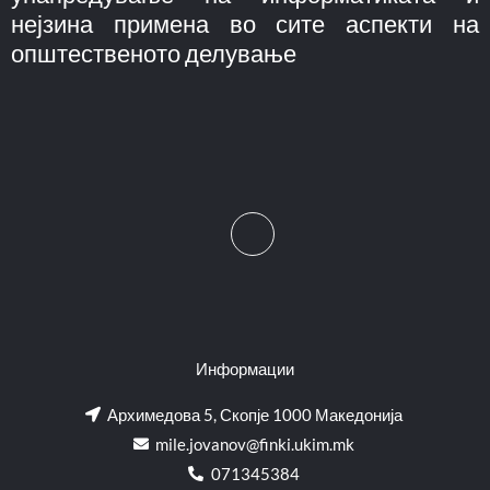
нејзина примена во сите аспекти на
општественото делување
Информации
Архимедова 5, Скопје 1000 Македонија
mile.jovanov@finki.ukim.mk​
071345384