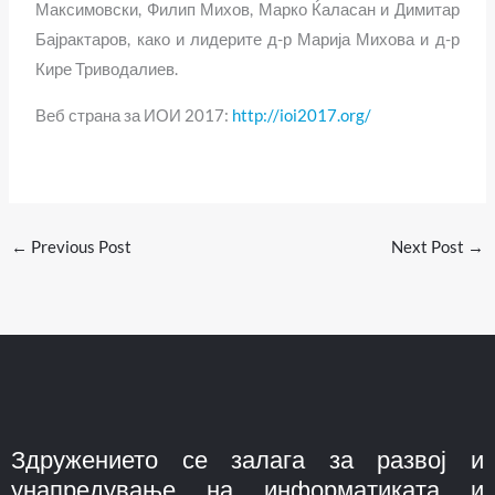
Максимовски, Филип Михов, Марко Ќаласан и Димитар
Бајрактаров, како и лидерите д-р Марија Михова и д-р
Кире Триводалиев.
Веб страна за ИОИ 2017:
http://ioi2017.org/
←
Previous Post
Next Post
→
Здружението се залага за развој и
унапредување на информатиката и