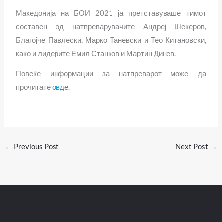
Македонија на БОИ 2021 ја претставуваше тимот
составен од натпреварувачите Андреј Шекеров,
Благојче Павлески, Марко Таневски и Тео Китановски
,
како и лидерите
Емил Станков и Мартин Динев.
Повеќе информации за натпреварот може да
прочитате
овде
.
←
Previous Post
Next Post
→