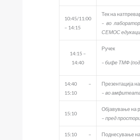
Тек на натпрева
10:45/11:00
– во лаборато
– 14:15
СЕМОС едукаци
Ручек
14:15 –
14:40
– бифе ТМФ (под
14:40 –
Презентација на
15:10
–
во амфитеата
Објавување на р
15:10
–
пред простори
15:10 –
Поднесување на