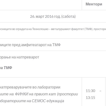
Ментори
26. март 2016 год. (сабота)
есниците во зградата на Технолошко – металуршкиот факултет (ТМФ), просто
сниците пред амфитеатарот на ТМФ
орање на натпреварот
а ТМФ
натпреварувачите во лаборатории
11:30 –
иите на ФИНКИ на првиот кат (простории
13:15
 лабораториите на СЕМОС едукација