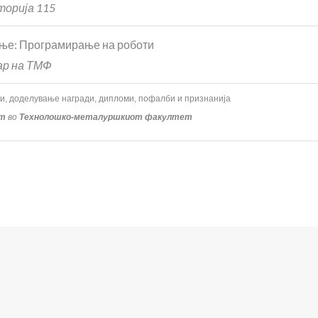
торија 115
ње: Програмирање на роботи
р на ТМФ
и, доделување награди, дипломи, пофалби и признанија
т
во
Технолошко-металуршкиот факултет