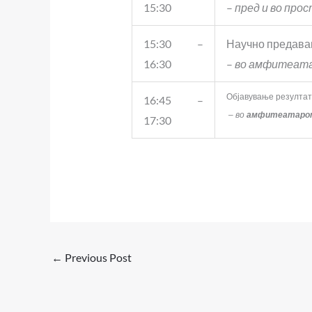
15:30
–
пред и во прос
15:30 –
Научно предава
16:30
–
во амфитеата
Објавување резултат
16:45 –
– во
амфитеатаро
17:30
←
Previous Post