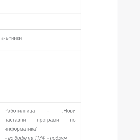
рии на ФИНКИ
Работилница – „Нови
наставни програми по
информатика“
–
во бифе на ТМФ – подрум