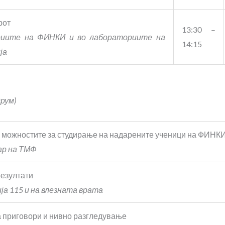
рот
13:30 –
риите на ФИНКИ и во лабораториите на
14:15
ја
рум)
 можностите за студирање на надарените ученици на ФИНК
р на ТМФ
езултати
ја 115 и на влезната врата
 приговори и нивно разгледување